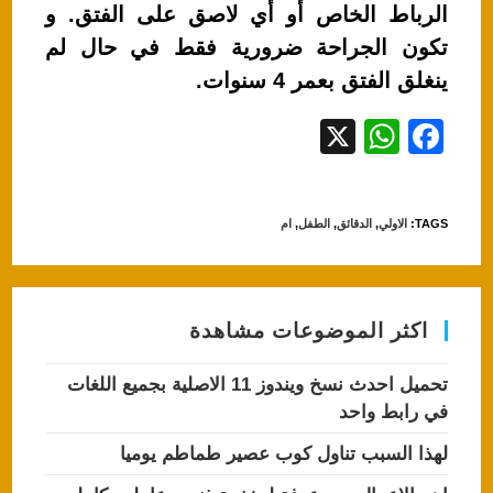
الرباط الخاص أو أي لاصق على الفتق. و
تكون الجراحة ضرورية فقط في حال لم
ينغلق الفتق بعمر 4 سنوات.
X
W
F
h
a
at
c
TAGS
:
الاولي
,
الدقائق
,
الطفل
,
ام
s
e
A
b
p
o
اكثر الموضوعات مشاهدة
p
o
k
تحميل احدث نسخ ويندوز 11 الاصلية بجميع اللغات
في رابط واحد
لهذا السبب تناول كوب عصير طماطم يوميا