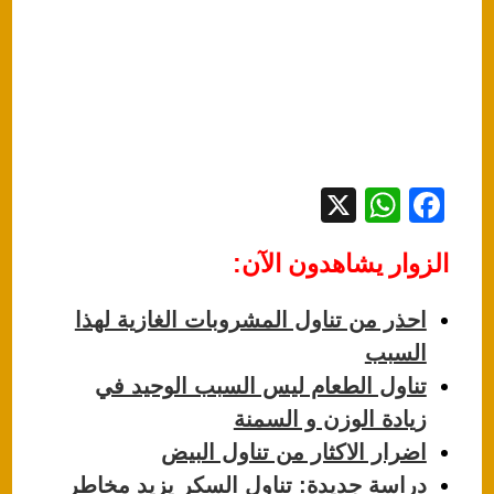
X
W
F
h
a
الزوار يشاهدون الآن:
at
c
s
e
احذر من تناول المشروبات الغازية لهذا
A
b
السبب
p
o
تناول الطعام ليس السبب الوحيد في
p
o
زيادة الوزن و السمنة
k
اضرار الاكثار من تناول البيض
دراسة جديدة: تناول السكر يزيد مخاطر