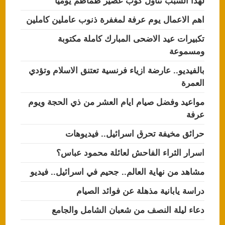
لهذا السبب تناول كوب عصير طماطم يوميا
اهم الاعمال يوم عرفة لمغفرة ذنوب عاملين كاملين
تكبيرات عيد الاضحى المبارك كاملة مكتوبة
ومسموعة
بالفيديو.. عارضة ازياء فرنسية تعتنق الاسلام وتؤدي
العمرة
مواعيد وفضل صيام ايام العشر من ذي الحجة ويوم
عرفة
حرائق مخيفة تحرق اسرائيل.. فيديوهات
اسرار الثراء الفاحش لعائلة محمود عباس؟
مشاهد من نهاية العالم.. جحيم في اسرائيل.. فيديو
دراسة يابانية مذهلة عن فوائد الصيام
دعاء ليلة النصف من شعبان الشامل والجامع