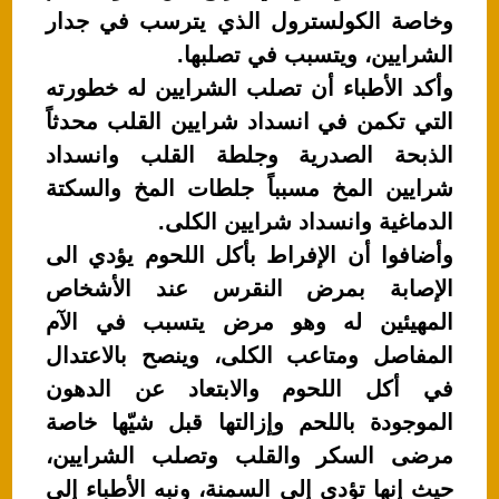
p
o
وخاصة الكولسترول الذي يترسب في جدار
p
o
الشرايين، ويتسبب في تصلبها.
k
وأكد الأطباء أن تصلب الشرايين له خطورته
التي تكمن في انسداد شرايين القلب محدثاً
الذبحة الصدرية وجلطة القلب وانسداد
شرايين المخ مسبباً جلطات المخ والسكتة
الدماغية وانسداد شرايين الكلى.
وأضافوا أن الإفراط بأكل اللحوم يؤدي الى
الإصابة بمرض النقرس عند الأشخاص
المهيئين له وهو مرض يتسبب في الآم
المفاصل ومتاعب الكلى، وينصح بالاعتدال
في أكل اللحوم والابتعاد عن الدهون
الموجودة باللحم وإزالتها قبل شيّها خاصة
مرضى السكر والقلب وتصلب الشرايين،
حيث إنها تؤدي إلى السمنة، ونبه الأطباء إلى