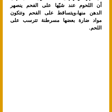
أن اللحوم عند شيّها على الفحم ينصهر
الدهن منها،ويتساقط على الفحم وتتكون
مواد ضارة بعضها مسرطنة تترسب على
اللحم.