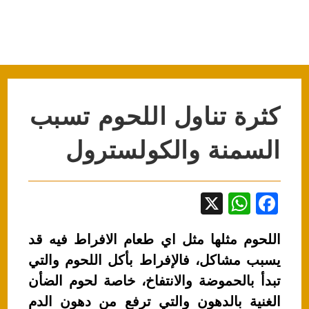
كثرة تناول اللحوم تسبب
السمنة والكولسترول
X
W
F
h
a
اللحوم مثلها مثل اي طعام الافراط فيه قد
at
c
يسبب مشاكل، فالإفراط بأكل اللحوم والتي
s
e
تبدأ بالحموضة والانتفاخ، خاصة لحوم الضأن
A
b
الغنية بالدهون والتي ترفع من دهون الدم