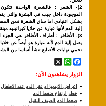
k
للعين.
2)- الشعر : فالشعرة الواحدة تتكون
الموجودة داخل جيب في البشرة والتي يتم ت
بشكل اعتيادي اما ساق الشعرة فمن المس
إلية الدم لأنها عبارة عن خلايا كيراتينيه ميتة 
3)- الأظافر : أطراف الأظافر هي الجزء ال
يصل إلية الدم لأنه عبارة هو أيضاً عن خلايا 
تحمي نهايات الأصابع تنشأ أساسا من البشر
X
W
F
h
a
الزوار يشاهدون الآن:
at
c
s
e
اعراض الانيميا او فقر الدم عند الاطفال
A
b
خطر ارتفاع ضغط الدم
p
o
ضغط الدم الضيف الثقيل