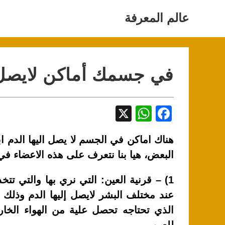
Ski
t
عالم المعرفة
conten
في جسمك أماكن لايصل ا
X
W
F
h
a
هناك اماكن في الجسم لا يصل اليها الدم ا
at
c
البعض، هيا بنا نتعرف على هذه الاعضاء ف
s
e
A
b
1) – قرنية العين: التي نري بها والتي تتخ
p
o
عند مختلف البشر لايصل إليها الدم وذلك 
p
o
الذي تحتاجه تحصل علية من الهواء الخا