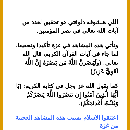
اللي هنشوفه دلوقتي هو تحقيق لعدد من
آيات الله تعالى في نصر المؤمنين.
وتأتي هذه المشاهد في غزة تأكيدا وتحقيقا،
لما جاء في آيات القرآن الكريم، قال الله
تعالى: (وَلَيَنصُرَنَّ اللَّهُ مَن يَنصُرُهُ إِنَّ اللَّهَ
لَقَوِيٌّ عَزِيزٌ).
كما يقول الله عز وجل في كتابه الكريم: (يَا
أَيُّهَا الَّذِينَ آمَنُوا إِن تَنصُرُوا اللَّهَ يَنصُرْكُمْ
وَيُثَبِّتْ أَقْدَامَكُمْ).
اعتنقوا الاسلام بسبب هذه المشاهد العجيبة
من غزة