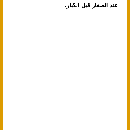
A
b
عند الصغار قبل الكبار.
p
o
p
o
k