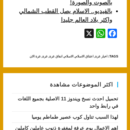
بالصوت والصورة!
بالفيديو.. الاسلام يصل القطب الشمالي
واكثر بلاد العالم جليدا
X
W
F
h
a
at
c
TAGS
:
اخبار غزة
,
اعتناق الاسلام
,
الاسلام
,
انفاق غزة
,
غزة
,
غزة الان
s
e
A
b
p
o
اكثر الموضوعات مشاهدة
p
o
k
تحميل احدث نسخ ويندوز 11 الاصلية بجميع اللغات
في رابط واحد
لهذا السبب تناول كوب عصير طماطم يوميا
اهم الاعمال يوم عرفة لمغفرة ذنوب عاملين كاملين