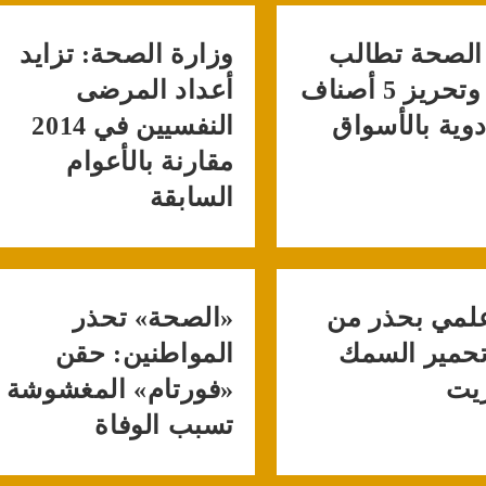
الصحة تطالب
وزارة الصحة: تزايد
بضبط وتحريز 5 أصناف
أعداد المرضى
دوية بالأسواق
النفسيين في 2014
مقارنة بالأعوام
السابقة
لمي بحذر من
«الصحة» تحذر
حمير السمك
المواطنين: حقن
يت
«فورتام» المغشوشة
تسبب الوفاة