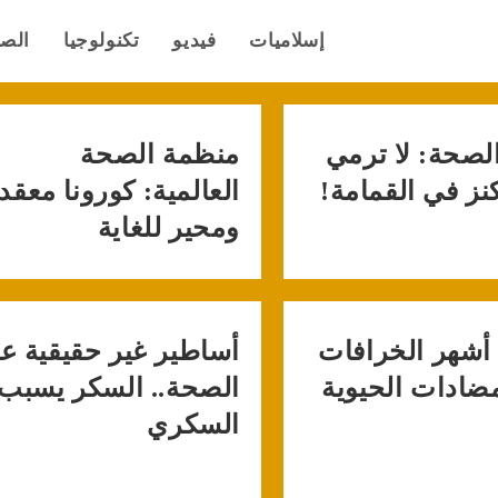
إسلاميات
فيديو
تكنولوجيا
الص
لصحة: لا ترمي
منظمة الصحة
كنز في القمامة!
العالمية: كورونا معقد
ومحير للغاية
أشهر الخرافات
أساطير غير حقيقية ع
ضادات الحيوية
الصحة.. السكر يسبب
السكري