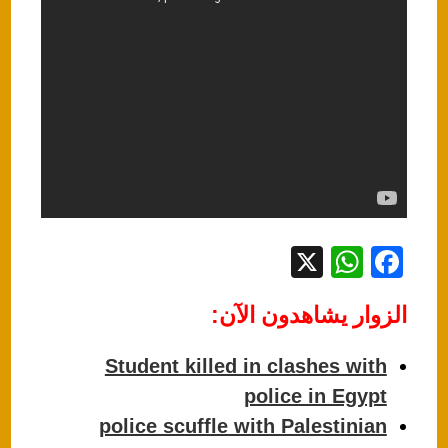
X
W
F
h
a
الزوار يشاهدون الآن:
at
c
s
e
Student killed in clashes with
A
b
police in Egypt
p
o
police scuffle with Palestinian