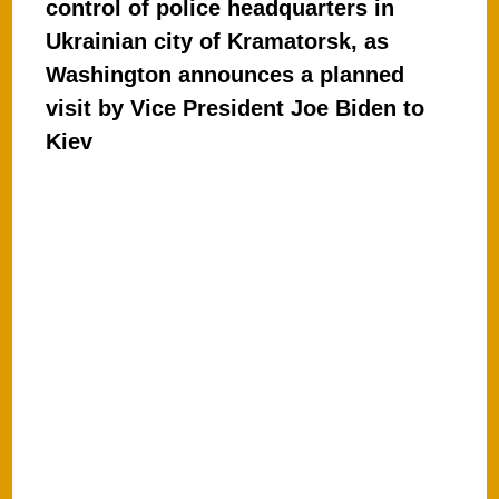
control of police headquarters in
s
e
Ukrainian city of Kramatorsk, as
A
b
Washington announces a planned
p
o
visit by Vice President Joe Biden to
p
o
Kiev
k