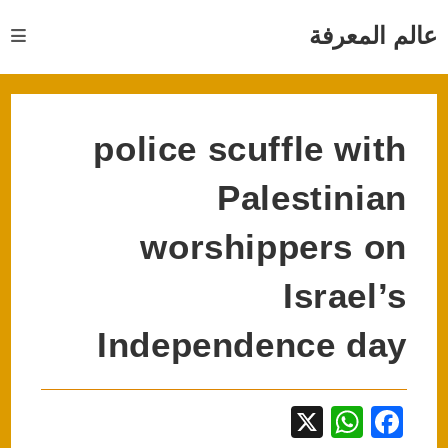
Ski
t
عالم المعرفة
conten
police scuffle with
Palestinian
worshippers on
Israel’s
Independence day
X
W
F