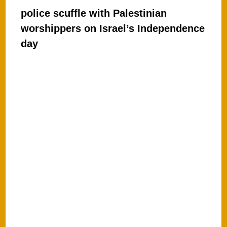
h
a
police scuffle with Palestinian
at
c
worshippers on Israel’s Independence
s
e
day
A
b
p
o
p
o
k