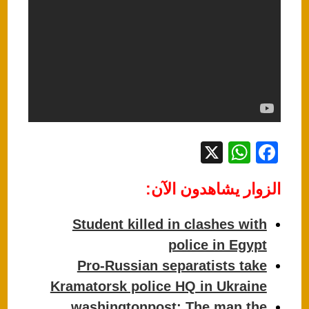
X
W
F
h
a
الزوار يشاهدون الآن:
at
c
s
e
Student killed in clashes with
A
b
police in Egypt
p
o
Pro-Russian separatists take
p
o
Kramatorsk police HQ in Ukraine
k
washingtonpost: The man the