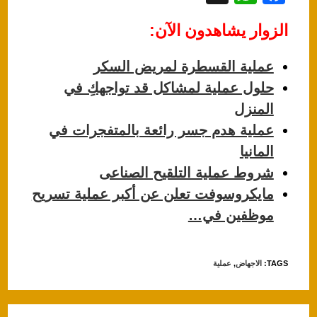
h
a
الزوار يشاهدون الآن:
at
c
s
e
عملية القسطرة لمريض السكر
A
b
حلول عملية لمشاكل قد تواجهكِ في
p
o
المنزل
p
o
عملية هدم جسر رائعة بالمتفجرات في
k
المانيا
شروط عملية التلقيح الصناعى
مايكروسوفت تعلن عن أكبر عملية تسريح
موظفين في…
TAGS
:
الاجهاض
,
عملية