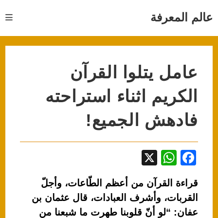
Ski
t
عالم المعرفة
conten
عامل يتلوا القرآن
الكريم اثناء استراحته
فادهش الجميع!
X
W
F
h
a
قراءة القرآن من أعظم الطّاعات، وأجلّ
at
c
القربات، وأشرف العبادات، قال عثمان بن
s
e
عفان: “لو أنّ قلوبنا طهرت ما شبعنا من