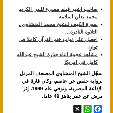
صاحب اشهر فيلم مسيء للنبي الكريم
محمد يعلن اسلامه
سورة الكهف للشيخ محمد المنشاوي..
التلاوة النادرة…
احصل على ثواب ختم القرآن كاملا في
ثوانٍ
مشاهد عجيبة اثناء جنازة الشيخ عبدالله
كامل في امريكا
سجّل الشيخ المنشاوي المصحف المرتل
برواية حفص عن عاصم، وكان قارئا في
الإذاعة المصرية، وتوفي عام 1969، إثر
مرض عن عمر يناهز 49 عاما.
X
W
F