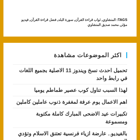
h
a
at
c
TAGS
:
المنشاوي
,
ثواب قراءة القرآن
,
سورة البلد
,
فضل قراءة القرآن
,
فيديو
s
e
مؤثر
,
محمد صديق المنشاوي
A
b
p
o
p
o
اكثر الموضوعات مشاهدة
k
تحميل احدث نسخ ويندوز 11 الاصلية بجميع اللغات
في رابط واحد
لهذا السبب تناول كوب عصير طماطم يوميا
اهم الاعمال يوم عرفة لمغفرة ذنوب عاملين كاملين
تكبيرات عيد الاضحى المبارك كاملة مكتوبة
ومسموعة
بالفيديو.. عارضة ازياء فرنسية تعتنق الاسلام وتؤدي