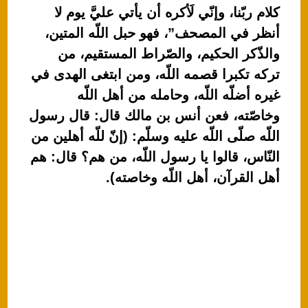
A
b
كلام ربّنا، وإنّي لَأكره أن يأتي عليَّ يوم لا
p
o
أنظر في المصحف”، فهو حبل اللّه المتين،
p
o
والذّكر الحكيم، والصّراط المستقيم، من
k
تركه تكبرا قصمه اللّه، ومن ابتغى الهدى في
غيره أضلّه اللّه، وحامله من أهل اللّه
وخاصّته، فعن أنس بن مالك قال: قال رسول
اللّه صلّى اللّه عليه وسلّم: (إنّ للّه أهلين من
النّاس، قالوا يا رسول اللّه، من هم؟ قال: هم
أهل القرآن، أهل اللّه وخاصته).