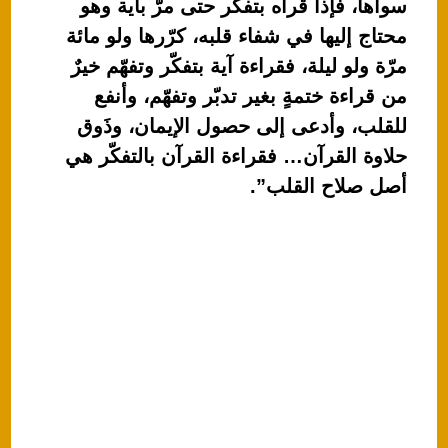
سواها، فإذا قرأه بتفكّر حتى مرّ بآية وهو
محتاج إليها في شفاء قلبه، كرّرها ولو مائة
مرّة ولو ليلة، فقراءة آية بتفكّر وتفهّم خيرٌ
من قراءة ختمةٍ بغير تدبّر وتفهّم، وأنفع
للقلب، وأدعى إلى حصول الإيمان، وذَوق
حلاوة القرآن… فقراءة القرآن بالتفكّر هي
أصل صلاح القلب”.