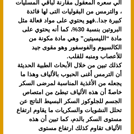
الي سعره المعقول مقارنة لباقي المسليات
A
b
، والترمس من البقوليات التى لها فائدة
p
o
كبيرة جدا..فهو يحتوي على مواد فعالة مثل
p
o
البروتين بنسبة 30%، كما أنه يحتوي على
k
مادة “الليسيتين” وهي مادة مكونة من
الكالسيوم والفوسفور وهو مقوى جيد
للأعصاب ومنبه للقلب.
كذلك تبين من خلال الأبحاث الطبية الحديثة
أن الترمس أغنى الحبوب بالألياف وهذا ما
يجعله من الأغذية المناسبة لمرضى السكر
خاصةً أن هذه الألياف تبطئ من امتصاص
الجسم للجلوكوز السكر البسيط الناتج عن
تحلل النشويات والسكريات ما يقاوم ارتفاع
مستوى السكر بالدم، كما تبين أن هذه
الألياف تقاوم كذلك ارتفاع مستوى