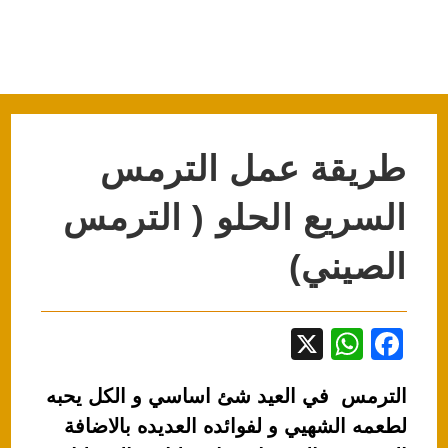
طريقة عمل الترمس
السريع الحلو ( الترمس
الصيني)
X
W
F
h
a
الترمس في العيد شئ اساسي و الكل يحبه
at
c
لطعمه الشهيي و لفوائده العديده بالاضافة
s
e