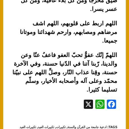
ضيق مخرجًا ومن كل بلاء عافية، ومن كل
عسر يسرا.
اللهم اربط على قلوبهم، اللهم اشف
مرضاهم ومصابهم، وارحم شهدائنا وموتانا
جميعا.
اللهمّ إنّك عفوٌّ تحبّ العفو فاعفُ عنّا وعن
والدينا، رّبنا آتنا في الدّنيا حسنة، وفي الآخرة
حسنة، وقِنا عذاب النّار، وصلِّ اللهم على نبيّنا
محمّد وعلى آله وأصحابه الأخيار، وسلّم
تسليما كثيرا.
X
W
F
h
a
at
c
TAGS
:
ادعية جامعة من القرآن والسنة
,
تكبيرات
,
تكبيرات العيد
,
تكبيرات العيد