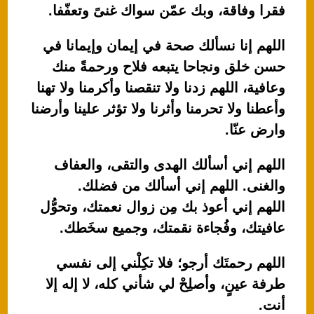
فقرا وفاقة، وبك عمّن سواك غنىً وتعفّفا.
اللهم إنا نسألك صحة في إيمان وإيمانا في
حسن خلق ونجاحا يتبعه فلاح ورحمةً منك
وعافية، اللهم زدنا ولا تنقصنا وأكرمنا ولا تهنا
وأعطنا ولا تحرمنا وأثرنا ولا تؤثر علينا وأرضنا
وارض عنّا.
اللهم إني أسألك الهدى والتقى، والعفاف
والغنى. اللهم إني أسألك من فضلك.
اللهم إني أعوذ بك مِن زوال نعمتك، وتحوُّل
عافيتك، وفُجاءة نقمتك، وجميع سخَطك.
اللهم رحمتَك أرجو؛ فلا تكِلْني إلى نفسي
طرفة عينٍ، وأصلِحْ لي شأني كله، لا إله إلا
أنت.