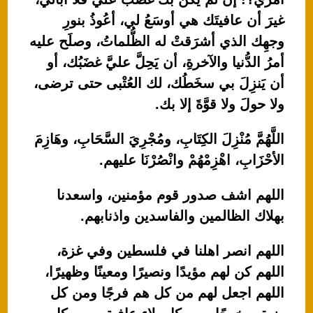
غيرَ أن عافيتَك هي أوسَعُ لي، أعُوذُ بنورِ
وجهِك الذي أشرَقتْ له الظُّلماتُ، وصلَح عليه
أمرُ الدُّنيا والآخرةِ، أن يَحِلَّ عليَّ غضَبُك، أو
أن يَنزِلَ بي سخَطُك، لك العُتْبى حتى ترضى،
ولا حولَ ولا قوَّةَ إلا بك.
اللَّهُمَّ مُنْزِلَ الكِتَابِ، ومُجْرِيَ السَّحَابِ، وهَازِمَ
الأحْزَابِ، اهْزِمْهُمْ وانْصُرْنَا عليهم.
اللهم اشف صدور قوم مؤمنين، واسعدنا
بهلاك الظالمين والفاسدين واذنابهم.
اللهم انصر اهلنا في فلسطين وفي غزة،
اللهم كن لهم مؤيدًا ونصيرًا ومعينًا وظهيرًا،
اللهم اجعل لهم من كل هم فرجًا ومن كل