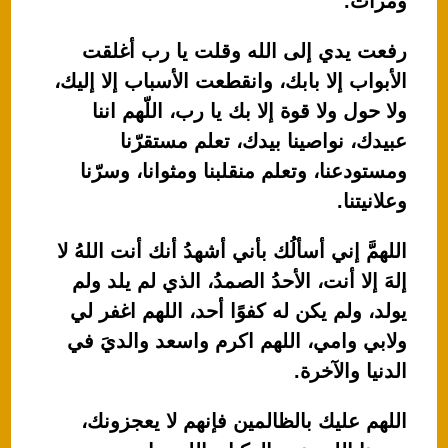
ومرات.
رفعت يدي إلى الله وقلت يا رب أغلقت
الأبواب إلا بابك، وانقطعت الأسباب إلا إليك،
ولا حول ولا قوة إلا بك يا رب، اللّهم اننا
عبيدك، نواصينا بيدك، تعلم مستقرّنا
ومستودعنا، وتعلم منقلبنا ومثوانا، وسرّنا
وعلانيتنا.
اللهمَّ إني أسألُك بأني أشهدُ أنك أنت اللهُ لا
إلهَ إلا أنت، الأحدُ الصمدُ، الذي لم يلد ولم
يولد، ولم يكن له كفوًا أحد، اللهم اغفر لي
ولابي وامي، اللهم اكرم واسعد والديَ في
الدنيا والآخرة.
اللهم عليك بالظالمين فإنهم لا يعجزونك،