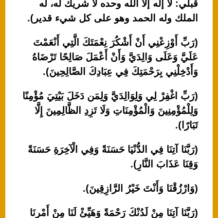
قبلي: لا إله إلا الله وحده لا شريك له، له
الملك وله الحمد وهو على كل شيء قدير).
(رَبِّ أَوْزِعْنِي أَنْ أَشْكُرَ نِعْمَتَكَ الَّتِي أَنْعَمْتَ
عَلَيَّ وَعَلَى وَالِدَيَّ وَأَنْ أَعْمَلَ صَالِحًا تَرْضَاهُ
وَأَدْخِلْنِي بِرَحْمَتِكَ فِي عِبَادِكَ الصَّالِحِينَ).
(رَبِّ اغْفِرْ لِي وَلِوَالِدَيَّ وَلِمَن دَخَلَ بَيْتِيَ مُؤْمِنًا
وَلِلْمُؤْمِنِينَ وَالْمُؤْمِنَاتِ وَلَا تَزِدِ الظَّالِمِينَ إِلَّا
تَبَارًا).
(رَبَّنَا آتِنَا فِي الدُّنْيَا حَسَنَةً وَفِي الْآخِرَةِ حَسَنَةً
وَقِنَا عَذَابَ النَّارِ).
(وَارْزُقْنَا وَأَنْتَ خَيْرُ الرَّازِقِينَ).
(رَبَّنَا آتِنَا مِنْ لَدُنْكَ رَحْمَةً وَهَيِّئْ لَنَا مِنْ أَمْرِنَا