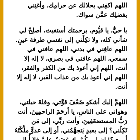
اللهم اكفِني بحلالك عن حرامِك، وأغنِني
بفضلِك عمَّن سواك.
يا حيُّ، يا قيُّوم، برحمتك أستغيث، أصلِحْ لي
شأني كله، ولا تكِلْني إلى نفسي طرفة عينٍ.
اللهم عافِني في بدني، اللهم عافني في
سمعي، اللهم عافني في بصري، لا إله إلا
أنت، اللهم إني أعوذ بك من الكفر والفقر،
اللهم إني أعوذ بك من عذاب القبر، لا إله إلا
أنت.
اللهمَّ إليك أشكو ضَعْفَ قوَّتي، وقلةَ حيلتي،
وهواني على الناسِ، يا أرحَمَ الراحمِينَ، أنت
رَبُّ المستضعَفِينَ، وأنت ربِّي، إلى مَن
تَكِلُني؟ إلى بعيدٍ يَتجهَّمُني، أو إلى عدوٍّ ملَّكْتَهُ
أمري؟! إن لم يكُنْ بك غضَبٌ عليَّ فلا أُبالي،