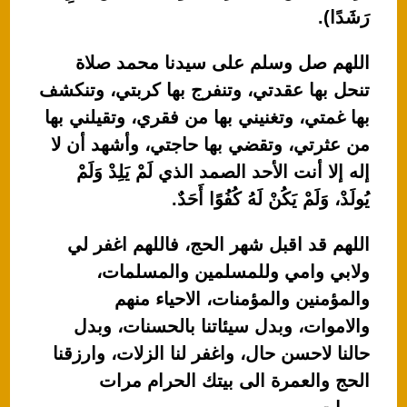
رَشَدًا).
اللهم صل وسلم على سيدنا محمد صلاة
تنحل بها عقدتي، وتنفرج بها كربتي، وتنكشف
بها غمتي، وتغنيني بها من فقري، وتقيلني بها
من عثرتي، وتقضي بها حاجتي، وأشهد أن لا
إله إلا أنت الأحد الصمد الذي لَمْ يَلِدْ وَلَمْ
يُولَدْ، وَلَمْ يَكُنْ لَهُ كُفُوًا أَحَدٌ.
اللهم قد اقبل شهر الحج، فاللهم اغفر لي
ولابي وامي وللمسلمين والمسلمات،
والمؤمنين والمؤمنات، الاحياء منهم
والاموات، وبدل سيئاتنا بالحسنات، وبدل
حالنا لاحسن حال، واغفر لنا الزلات، وارزقنا
الحج والعمرة الى بيتك الحرام مرات