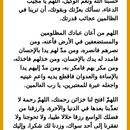
حسبنا الله ونعم الوكيل، اللهم يا مجيب
الدعاء، نسألك بعزّتك وبقوتك، أن ترينا في
الظالمين عجائب قدرتك.
اللهم من أعان عبادك المظلومين
والمستضعفين في الأرض فأعنه، ومن
نصرهم فانصره، ومن مدّ لهم يدا بالإحسان
فامدد له يدك بالإحسان، ومن خذلهم فاخذله،
ومن مكر بهم فامكر به، ومن مدّ إليهم يدا
بالإساءة والعدوان فاقطع يديه واعمِ عينيه
واجعله عبرة للمعتبرين، يا رب العالمين.
اللهمّ افتح لنا خزائن رحمتك، اللهمّ رحمة لا
تعذّبنا بعدها في الدنيا والآخرة، وارزقنا من
فضلك الواسع رزقا حلالا طيبا، ولا تحوجنا ولا
تفقرنا إلى أحد سواك، وزدنا لك شكرا، وإليك