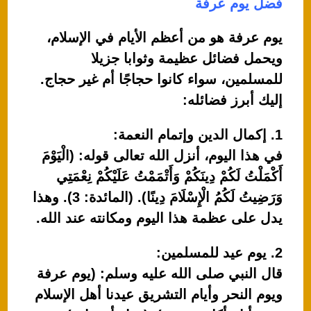
فضل يوم عرفة
يوم عرفة هو من أعظم الأيام في الإسلام،
ويحمل فضائل عظيمة وثوابا جزيلا
للمسلمين، سواء كانوا حجاجًا أم غير حجاج.
إليك أبرز فضائله:
1. إكمال الدين وإتمام النعمة:
في هذا اليوم، أنزل الله تعالى قوله: (الْيَوْمَ
أَكْمَلْتُ لَكُمْ دِينَكُمْ وَأَتْمَمْتُ عَلَيْكُمْ نِعْمَتِي
وَرَضِيتُ لَكُمُ الْإِسْلَامَ دِينًا). (المائدة: 3). وهذا
يدل على عظمة هذا اليوم ومكانته عند الله.
2. يوم عيد للمسلمين:
قال النبي صلى الله عليه وسلم: (يوم عرفة
ويوم النحر وأيام التشريق عيدنا أهل الإسلام