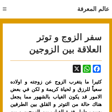
Ski
t
عالم المعرفة
conten
سفر الزوج و توتر
العلاقة بين الزوجين
X
W
F
h
a
كثيرا ما يتغرب الزوج عن زوجته و اولاده
at
c
سعياً للرزق و لحياة كريمة و لكن في بعض
s
e
الامور قد يكون الغياب بالشهور مما يجعل
A
b
هناك حالة من التوتر و القلق بين الطرفين
p
o
بسبب طول فترة الغياب بين الزوجين و بين