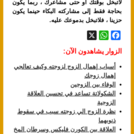
لاتبخل بوقتك أو حتى مشاعرك ، ربما يكون
بحاجة فقط إلى مشاركته البكاء حينما يكون
حزينا ، فلاتبخل بدموعك عليه.
X
W
F
h
a
الزوار يشاهدون الآن:
at
c
s
e
أسباب إهمال الزوج لزوجته وكيف تعالجي
A
b
إهمال زوجك
p
o
الوفاء بين الزوجين
p
o
الشكولاتة تساعد في تحسين العلاقة
k
الزوجية
نظرة الزوج الي زوجته سبب في سقوط
ذنوبهما
العلاقة بين الكورن فليكس وسرطان المخ