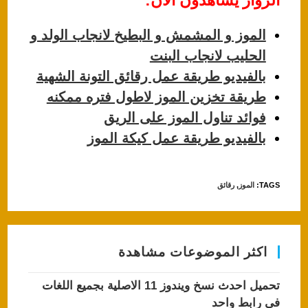
الزوار يشاهدون الآن:
at
c
s
e
الموز و المشمش و البطيخ لانجاب الولد و
A
b
الحليب لانجاب البنت
p
o
بالفيديو طريقة عمل رقائق التونة الشهية
p
o
طريقة تخزين الموز لاطول فتره ممكنه
k
فوائد تناول الموز على الريق
بالفيديو طريقة عمل كيكة الموز
TAGS
:
الموز
,
رقائق
اكثر الموضوعات مشاهدة
تحميل احدث نسخ ويندوز 11 الاصلية بجميع اللغات
في رابط واحد