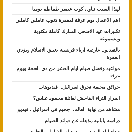
لهذا السبب تناول كوب عصير طماطم يوميا
اهم الاعمال يوم عرفة لمغفرة ذنوب عاملين كاملين
تكبيرات عيد الاضحى المبارك كاملة مكتوبة
ومسموعة
بالفيديو.. عارضة ازياء فرنسية تعتنق الاسلام وتؤدي
العمرة
مواعيد وفضل صيام ايام العشر من ذي الحجة ويوم
عرفة
حرائق مخيفة تحرق اسرائيل.. فيديوهات
اسرار الثراء الفاحش لعائلة محمود عباس؟
مشاهد من نهاية العالم.. جحيم في اسرائيل.. فيديو
دراسة يابانية مذهلة عن فوائد الصيام
دعاء ليلة النصف من شعبان الشامل والجامع