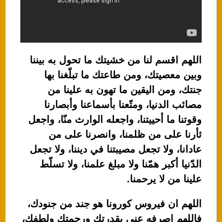
اللهم اقسم لنا من خشيتك ما تحول به بيننا
وبين معصيتك، ومن طاعتك ما تبلّغنا بها
جنتك، ومن اليقين ما تهون به علينا من
مصائب الدنيا، ومتّعنا بأسماعنا وأبصارنا
وقوتنا ما أحييتنا، واجعله الوارث منّا، واجعل
ثأرنا على من ظلمنا، وانصرنا على من
عادانا، ولا تجعل مصيبتنا في ديننا، ولا تجعل
الدّنيا أكبر همّنا ولا مبلغ علمنا، ولا تسلّط
علينا من لا يرحمنا.
اللهم ان فيروس كورونا هو جند من جنودك،
فاللهم اصرفه عني بقدرتك ورحمتك ولطفك،