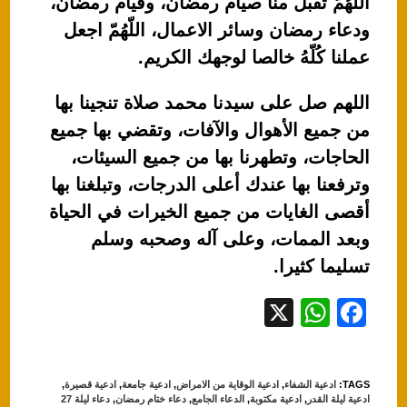
اللّهُمّ تقبل منا صيام رمضان، وقيام رمضان،
ودعاء رمضان وسائر الاعمال، اللّهُمّ اجعل
عملنا كُلّهُ خالصا لوجهك الكريم.
اللهم صل على سيدنا محمد صلاة تنجينا بها
من جميع الأهوال والآفات، وتقضي بها جميع
الحاجات، وتطهرنا بها من جميع السيئات،
وترفعنا بها عندك أعلى الدرجات، وتبلغنا بها
أقصى الغايات من جميع الخيرات في الحياة
وبعد الممات، وعلى آله وصحبه وسلم
تسليما كثيرا.
X
W
F
h
a
at
c
TAGS
:
ادعية الشفاء
,
ادعية الوقاية من الامراض
,
ادعية جامعة
,
ادعية قصيرة
,
s
e
ادعية ليلة القدر
,
ادعية مكتوبة
,
الدعاء الجامع
,
دعاء ختام رمضان
,
دعاء ليلة 27