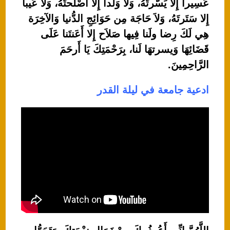
عَسِيرا إِلا يَسَّرتَهُ، وَلا وَلَدا إِلا أَصْلَحتَهُ، وَلا عَيبا
إِلا سَتَرتَهُ، وَلاَ حَاجَة مِن حَوَائِجِ الدُّنيا وَالآخِرَة
هِي لَكَ رِضا ولَنا فِيها صَلاَح إِلا أَعَنتَنا عَلَى
قَضَائِهَا وَيسرتهَا لَنا، بِرَحْمَتِكَ يَا أَرحَمَ
الرَّاحِمِينَ.
ادعية جامعة في ليلة القدر