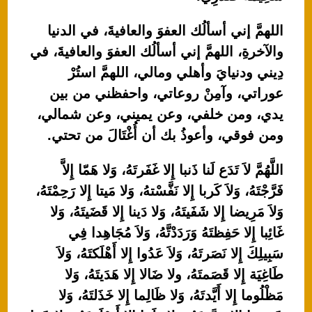
اللهمَّ إني أسألُك العفوَ والعافيةَ، في الدنيا
والآخرةِ، اللهمَّ إني أسألُك العفوَ والعافيةَ، في
دِيني ودنيايَ وأهلي ومالي، اللهمَّ استُرْ
عوراتي، وآمِنْ روعاتي، واحفظني من بين
يدي، ومن خلفي، وعن يميني، وعن شمالي،
ومن فوقي، وأعوذُ بك أن أُغْتَالَ من تحتي.
اللَّهُمَّ لاَ تَدَع لَنا ذَنبا إِلا غَفَرتَهُ، وَلا هَمّا إِلاَّ
فَرَّجْتَهُ، وَلاَ كَربا إِلا نَفَّسْتهُ، وَلا مَيتا إِلا رَحِمْتَهُ،
وَلاَ مَرِيضا إِلا شَفَيتَهُ، وَلا دَينا إِلا قَضَيتَهُ، وَلا
غَائِبا إِلا حَفِظتَهُ وَرَدَدْتَّهُ، وَلاَ مُجَاهِدا فِي
سَبِيلِكَ إِلا نَصَرتَهُ، وَلاَ عَدُوا إِلا أَهْلَكتَهُ، وَلاَ
طَاغِيَة إِلا قَصَمتَهُ، ولا ضَالا إِلا هَدَيتَهُ، وَلا
مَظْلُوما إِلا أَيَّدتَهُ، وَلا ظَالِما إِلا خَذَلتَهُ، وَلا