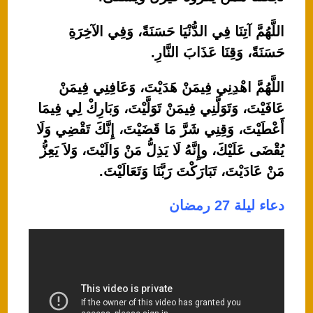
اللَّهُمَّ آتِنَا فِي الدُّنْيَا حَسَنَةً، وَفِي الآخِرَةِ
حَسَنَةً، وَقِنَا عَذَابَ النَّارِ.
اللَّهُمَّ اهْدِنِي فِيمَنْ هَدَيْتَ، وَعَافِنِي فِيمَنْ
عَافَيْتَ، وَتَوَلَّنِي فِيمَنْ تَوَلَّيْتَ، وَبَارِكْ لِي فِيمَا
أَعْطَيْتَ، وَقِنِي شَرَّ مَا قَضَيْتَ، إِنَّكَ تَقْضِي وَلَا
يُقْضَى عَلَيْكَ، وإِنَّهُ لَا يَذِلُّ مَنْ وَالَيْتَ، وَلاَ يَعِزُّ
مَنْ عَادَيْتَ، تَبَارَكْتَ رَبَّنَا وَتَعَالَيْتَ.
دعاء ليلة 27 رمضان