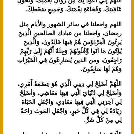
اللَّهُمَّ إنِّي أَعُوذُ بِكَ مِنْ زَوَالِ نِعْمَتِكَ، وَتَحَوُّلِ
عَافِيَتِكَ، وَفُجَاءَةِ نِقْمَتِكَ، وَجَمِيعِ سَخَطِكَ.
اللهم واجعلنا في سائر الشهور والأيام مثل
رمضان، واجعلنا من عبادك الصالحين الَّذِينَ
يَرِثُونَ الْفِرْدَوْسَ هُمْ فِيهَا خَالِدُونَ، وَالَّذِينَ
يُؤْتُونَ مَا آتَوا وَّقُلُوبُهُمْ وَجِلَةٌ أَنَّهُمْ إِلَىٰ رَبِّهِمْ
رَاجِعُونَ، ومن الذين يُسَارِعُونَ فِي الْخَيْرَاتِ
وَهُمْ لَهَا سَابِقُونَ.
اللَّهُمَّ أصْلِحْ لِي دِينِي الَّذِي هُوَ عِصْمَةُ أَمْرِي،
وَأصْلِحْ لِي دُنْيَايَ الَّتِي فِيهَا مَعَاشِي، وَأصْلِحْ
لِي آخِرَتِي الَّتِي فِيهَا مَعَادِي، وَاجْعَلِ الحَيَاةَ
زِيَادَةً لِي فِي كُلِّ خَيرٍ، وَاجْعَلِ المَوتَ رَاحَةً
لِي مِنْ كُلِّ شَرٍّ.