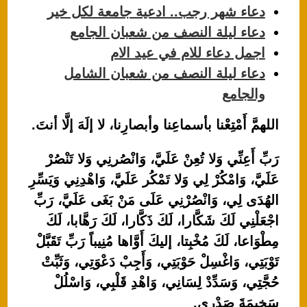
دعاء شهر رجب.. ادعية جامعة لكل خير
دعاء ليلة النصف من شعبان الجامع
اجمل دعاء للام في عيد الام
دعاء ليلة النصف من شعبان الشامل
والجامع
اللهمَّ أَمْتِعْنا بأسماعِنا وأبصارِنا، لا إلَهَ إلَّا أنتَ.
رَبِّ أَعِنِّي وَلا تُعِنْ عَلَيَّ، وَانْصُرنِي وَلا تَنْصُرْ
عَلَيَّ، وَامْكُرْ لِي وَلا تَمْكُر عَلَيَّ، وَاهْدِنِي وَيَسِّرِ
الهُدَى لِي، وَانْصُرْنِي عَلَى مَنْ بَغَى عَلَيَّ، رَبِّ
اجْعَلْنِي لَكَ شَكَّارا، لَكَ ذَكَّارا، لَكَ رَهَّابا، لَكَ
مِطْوَاعا، لَكَ مُخْبِتا، إليكَ أَوَّاها مُنِيباً رَبِّ تَقَبَّلْ
تَوْبَتِي، وَاغْسِلْ حَوْبَتِي، وَأَجِبْ دَعْوَتِي، وَثَبِّتْ
حُجَّتِي، وَسَدِّدْ لِسَانِي، وَاهْدِ قَلْبِي، وَاسْلُلْ
سَخِيمَةَ صَدْرِي.