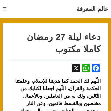
Ski
t
عالم المعرفة
conten
دعاء ليلة 27 رمضان
كاملا مكتوب
X
W
F
h
a
اللّهم لك الحمد كما هديتنا للإسلام، وعلمتنا
at
c
الحكمة والقرآن، اللّهم اجعلنا لكتابك من
s
e
التّالين، ولك به من العاملين، وبالأعمال
A
b
مخلصين وبالقسط قائمين، وعن النار
p
o
مزحزحين، وبالجنات منعمين وإلى وجهك