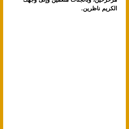
p
o
الكريم ناظرين.
k