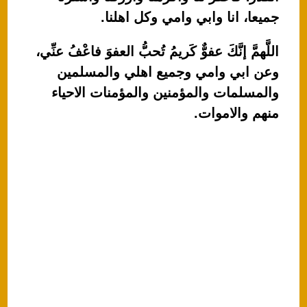
جميعا، انا وابي وامي وكل اهلنا.
اللَّهمَّ إنَّكَ عفوٌّ كَريمُ تُحبُّ العفوَ فاعْفُ عنِّي،
وعن ابي وامي وجميع اهلي والمسلمين
والمسلمات والمؤمنين والمؤمنات الاحياء
منهم والاموات.