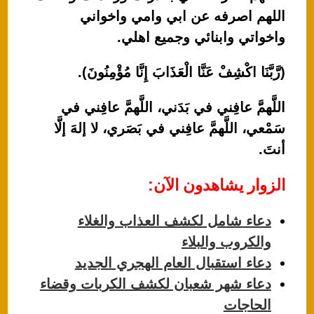
اللهم اصرفه عن ابي وامي واخواني
واخواتي وابنائي وجميع اهلي.
(رَّبَّنَا اكْشِفْ عَنَّا الْعَذَابَ إِنَّا مُؤْمِنُونَ).
اللَّهمَّ عافِني في بَدَني، اللَّهمَّ عافِني في
سَمْعي، اللَّهمَّ عافِني في بَصَري، لا إلهَ إلَّا
أنتَ.
الزوار يشاهدون الآن:
دعاء شامل لكشف العذاب والغلاء
والكروب والبلاء
دعاء استقبال العام الهجري الجديد
دعاء شهر شعبان لكشف الكربات وقضاء
الحاجات