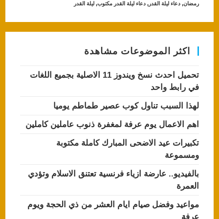
رمضان
,
دعاء ليلة القدر
,
دعاء ليلة القدر مكتوب
,
ليلة القدر
A
b
p
o
p
o
اكثر الموضوعات مشاهدة
k
تحميل احدث نسخ ويندوز 11 الاصلية بجميع اللغات
في رابط واحد
لهذا السبب تناول كوب عصير طماطم يوميا
اهم الاعمال يوم عرفة لمغفرة ذنوب عاملين كاملين
تكبيرات عيد الاضحى المبارك كاملة مكتوبة
ومسموعة
بالفيديو.. عارضة ازياء فرنسية تعتنق الاسلام وتؤدي
العمرة
مواعيد وفضل صيام ايام العشر من ذي الحجة ويوم
عرفة