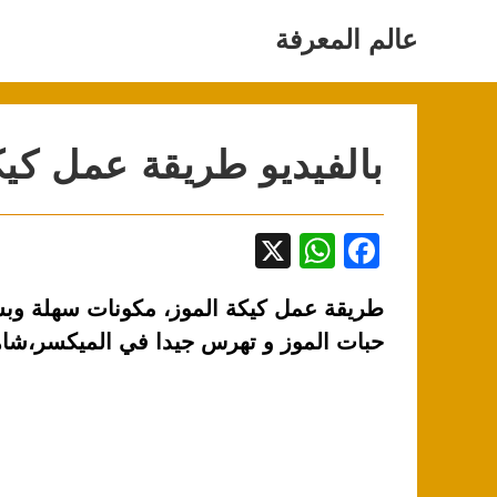
Ski
t
عالم المعرفة
conten
بالفيديو طريقة عمل كيك
X
W
F
h
a
at
c
حبات الموز و تهرس جيدا في الميكسر،شاه
s
e
A
b
p
o
p
o