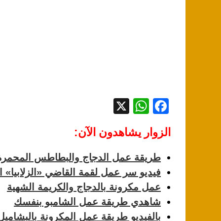
k
X
W
F
h
a
الزوار يشاهدون الآن:
at
c
s
e
طريقة عمل الدجاج والبطاطس المحمرة
A
b
فيديو سر عمل لقمة القاضي «الزلابيا» ا
p
o
عمل مكرونة بالدجاج والكريمة الشهية
p
o
شاهدي طريقة عمل الشامبو بنفسك
k
بالفيديو طريقة عمل المكرونة بالبشاميل