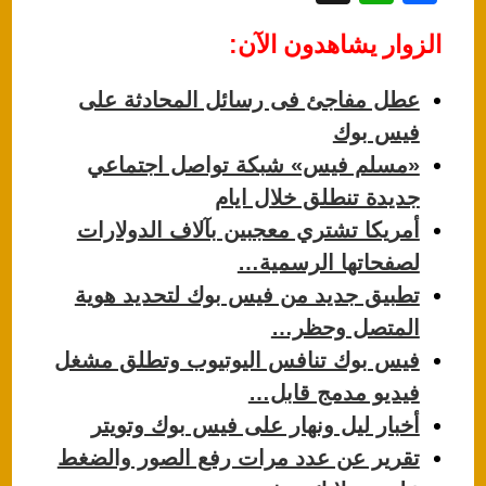
h
a
الزوار يشاهدون الآن:
at
c
s
e
عطل مفاجئ فى رسائل المحادثة على
A
b
فيس بوك
p
o
«مسلم فيس» شبكة تواصل اجتماعي
p
o
جديدة تنطلق خلال ايام
k
أمريكا تشتري معجبين بآلاف الدولارات
لصفحاتها الرسمية…
تطبيق جديد من فيس بوك لتحديد هوية
المتصل وحظر…
فيس بوك تنافس اليوتيوب وتطلق مشغل
فيديو مدمج قابل…
أخبار ليل ونهار على فيس بوك وتويتر
تقرير عن عدد مرات رفع الصور والضغط