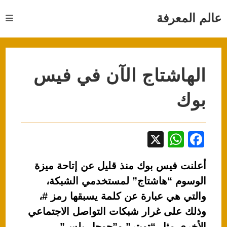
Ski
t
عالم المعرفة
conten
الهاشتاج الآن في فيس
بوك
X
W
F
h
a
أعلنت فيس بوك منذ قليل عن إتاحة ميزة
at
c
الوسوم “هاشتاج” لمستخدمي الشبكة،
s
e
والتي هي عبارة عن كلمة يسبقها رمز #،
A
b
وذلك على غرار شبكات التواصل الاجتماعي
p
o
الأخرى مثل “تويتر” و”جوجل بلس”.