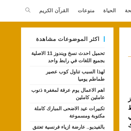
حة
الحياة
منوعات
القرآن الكريم
Toggle
website
اكثر الموضوعات مشاهدة
تحميل احدث نسخ ويندوز 11 الاصلية
search
بجميع اللغات في رابط واحد
لهذا السبب تناول كوب عصير
طماطم يوميا
اهم الاعمال يوم عرفة لمغفرة ذنوب
عاملين كاملين
ز
ط
تكبيرات عيد الاضحى المبارك كاملة
ي
مكتوبة ومسموعة
ك
بالفيديو.. عارضة ازياء فرنسية تعتنق