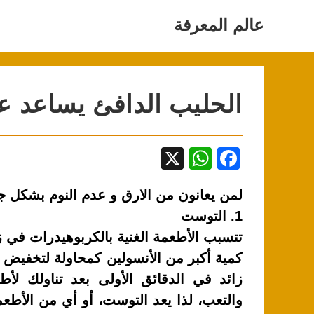
Ski
t
عالم المعرفة
conten
الحليب الدافئ يساعد عل
X
W
F
h
a
لمن يعانون من الارق و عدم النوم بشكل ج
at
c
1. التوست
s
e
تتسبب الأطعمة الغنية بالكربوهيدرات في 
A
b
كمية أكبر من الأنسولين كمحاولة لتخفيض تل
p
o
زائد في الدقائق الأولى بعد تناولك لأط
p
o
والتعب، لذا يعد التوست، أو أي من الأطع