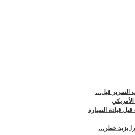
نب السرير قبل…
الأمريكي
خرا يزيد خطر…