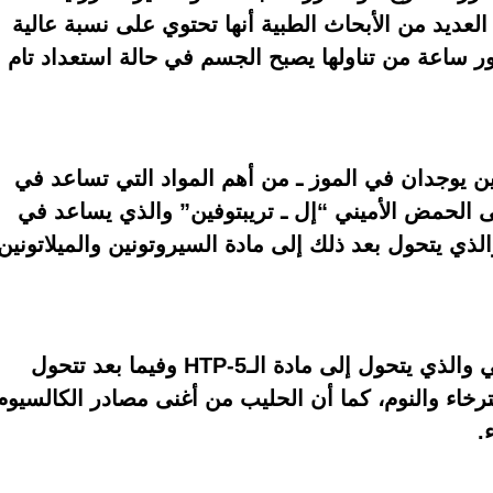
لعديد من الأبحاث الطبية أنها تحتوي على نسبة عالية
رور ساعة من تناولها يصبح الجسم في حالة استعداد تام
ذين يوجدان في الموز ـ من أهم المواد التي تساعد في
ى الحمض الأميني “إل ـ تريبتوفين” والذي يساعد في
ى الدماغ، والذي يتحول بعد ذلك إلى مادة السيروتونين والميلاتونين
يحتوي على حمض “إل ـ تريبتوفين” الأميني والذي يتحول إلى مادة الـ5-HTP وفيما بعد تتحول
رخاء والنوم، كما أن الحليب من أغنى مصادر الكالسيوم
.