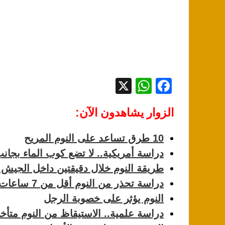
X
W
F
h
a
الزوار يشاهدون الآن:
at
c
s
e
10 طرق تساعد على النوم المريح
A
b
دراسة أمريكية.. لا تضع كوب الماء بجا
p
o
طريقة النوم خلال دقيقتين داخل الجيش 
p
o
دراسة تحذر من النوم أقل من 7 ساعات قبل قيادة السيارة
k
النوم يؤثر على خصوبة الرجل
دراسة علمية.. الاستيقاظ من النوم متأ