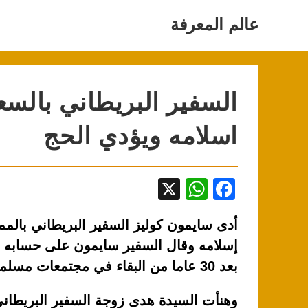
Ski
t
عالم المعرفة
conten
السفير البريطاني بالسع
اسلامه ويؤدي الحج
X
W
F
h
a
أدى سايمون كوليز السفير البريطاني بالممل
at
c
إسلامه وقال السفير سايمون على حسابه ا
s
e
بعد 30 عاما من البقاء في مجتمعات مسلمة وقبيل زواجي من هدى مجركش.
A
b
p
o
وهنأت السيدة هدى زوجة السفير البريطاني