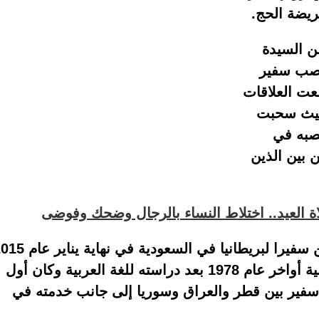
ريضة الحج.
ن السيدة
نصب سفير
2012 عندما انقطعت العلاقات
 حيث سحبت
يز عام 2012 من منصبه في
 بين الذين
ة العيد.. اختلاط النساء بالرجال وضحك وفوضى
يُذكر أن كوليز وهو والد لخمسة أطفال عُين سفيرا لبريطانيا في السعودية في 
وكان قد انضم إلى وزارة الخارجية البريطانية أواخر عام 1978 بعد دراسته للغة العربية وكان أول
فير بين قطر والعراق وسوريا إلى جانب خدمته في