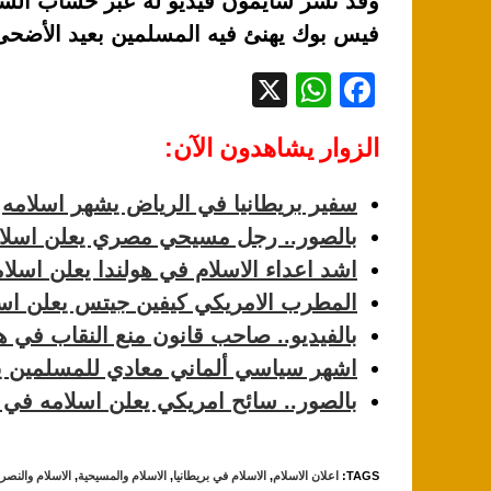
وقد نشر سايمون فيديو له عبر حساب السفا
فيس بوك يهنئ فيه المسلمين بعيد الأضحى ا
X
W
F
h
a
الزوار يشاهدون الآن:
at
c
s
e
سفير بريطانيا في الرياض يشهر اسلامه
A
b
بالصور.. رجل مسيحي مصري يعلن اسلا
p
o
اشد اعداء الاسلام في هولندا يعلن اسلا
p
o
المطرب الامريكي كيفين جيتس يعلن اسلا
k
بالفيديو.. صاحب قانون منع النقاب في هو
اشهر سياسي ألماني معادي للمسلمين يعت
بالصور.. سائح امريكي يعلن اسلامه في 
TAGS
:
اعلان الاسلام
,
الاسلام في بريطانيا
,
الاسلام والمسيحية
,
الاسلام والنصرا