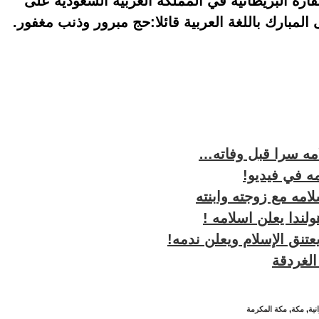
رة البريطانية في المملكة العربية السعودية على
لمبارك باللغة العربية قائلا:حج مبرور وذنب مغفور.
مه سرا قبل وفاته…
مه في فيديو!
مه مع زوجته وابنته
لندا يعلن اسلامه !
نق الإسلام ويعلن ندمه!
الغردقة
نية
,
مكة
,
مكة المكرمة