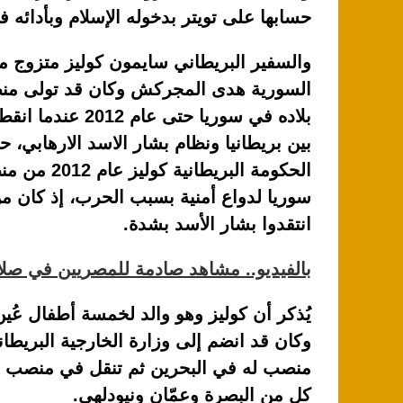
p
o
حسابها على تويتر بدخوله الإسلام وبأدائه ف
k
والسفير البريطاني سايمون كوليز متزوج م
السورية هدى المجركش وكان قد تولى م
بلاده في سوريا حتى عام 
بين بريطانيا ونظام بشار الاسد الارهابي،
الحكومة البريطانية كول
سوريا لدواع أمنية بسبب الحرب، إذ كان من
انتقدوا بشار الأسد بشدة.
بالفيديو.. مشاهد صادمة للمصريين في صلا
منصب له في البحرين ثم تنقل في منصب س
كل من البصرة وعمّان ونيودلهي.