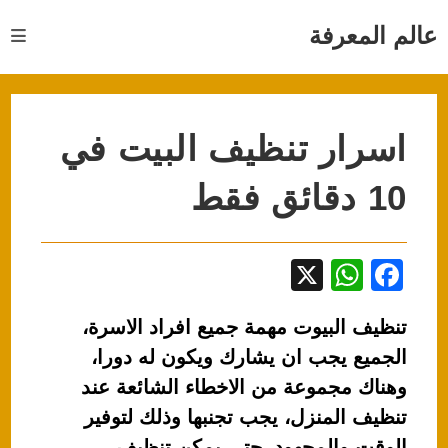
Ski
t
عالم المعرفة
conten
اسرار تنظيف البيت في
10 دقائق فقط
X
W
F
h
a
تنظيف البيوت مهمة جميع افراد الاسرة،
at
c
الجميع يجب ان يشارك ويكون له دورا،
s
e
وهناك مجموعة من الاخطاء الشائعة عند
A
b
تنظيف المنزل، يجب تجنبها وذلك لتوفير
p
o
الوقت والمجهود، حتى يمكن تنظيف