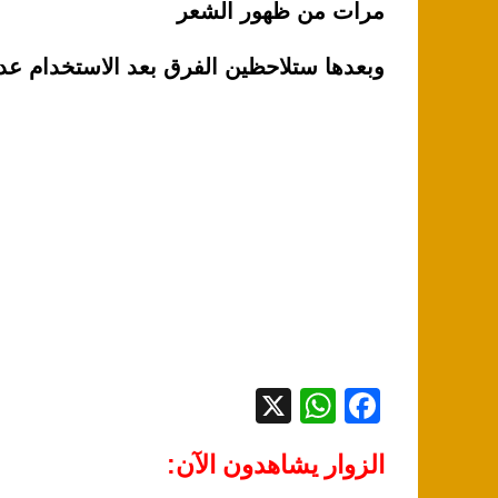
k
مرات من ظهور الشعر
وبعدها ستلاحظين الفرق بعد الاستخدام عد
X
W
F
h
a
الزوار يشاهدون الآن:
at
c