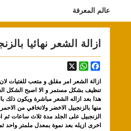
Ski
t
عالم المعرفة
conten
ازالة الشعر نهائيا بالزن
X
W
F
h
a
ازالة الشعر امر مقلق و متعب للفتيات لان
at
c
تنظيف بشكل مستمر و الا اصبح الشكل العا
s
e
هذا بعد ازاله الشعر مباشرة ويكون ذلك با
A
b
منها بالزنجبيل الاخضر ولاتخافي من الاحمر
p
o
الزنجبيل على الجلد مدة ثلاث ساعات ثم ا
p
o
اخرى ازيله بعد نموة بمعدل ملمتر واحد ثم