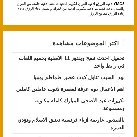
TAGS
:
ادعية الرزق
,
ادعية القرآن الكريم
,
ادعية جامعة
,
ادعية جامعة من القرآن
s
e
والسنة
,
ادعية قصيرة
,
ادعية مكتوبة
,
ادعية من القرآن والسنة
,
دعاء الرزق
,
دعاء
زيادة الرزق
,
مفاتيح الرزق
A
b
p
o
p
o
اكثر الموضوعات مشاهدة
k
تحميل احدث نسخ ويندوز 11 الاصلية بجميع اللغات
في رابط واحد
لهذا السبب تناول كوب عصير طماطم يوميا
اهم الاعمال يوم عرفة لمغفرة ذنوب عاملين كاملين
تكبيرات عيد الاضحى المبارك كاملة مكتوبة
ومسموعة
بالفيديو.. عارضة ازياء فرنسية تعتنق الاسلام وتؤدي
العمرة