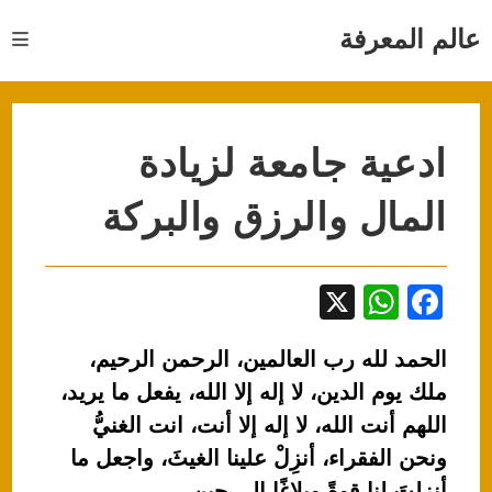
Ski
t
عالم المعرفة
conten
ادعية جامعة لزيادة
المال والرزق والبركة
X
W
F
h
a
الحمد لله رب العالمين، الرحمن الرحيم،
at
c
ملك يوم الدين، لا إله إلا الله، يفعل ما يريد،
s
e
اللهم أنت الله، لا إله إلا أنت، انت الغنيُّ
A
b
ونحن الفقراء، أنزِلْ علينا الغيثَ، واجعل ما
p
o
أنزلتَ لنا قوةً وبلاغًا إلى حينٍ.