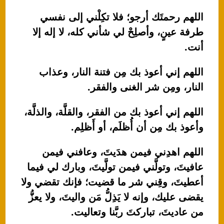
اللهم رحمتَك أرجو؛ فلا تكِلْني إلى نفسي
طرفة عينٍ، وأصلِحْ لي شأني كله، لا إله إلا
أنت.
اللهم إني أعوذ بك مِن فتنة النار، وعذاب
النار، ومِن شر الغنى والفقر.
اللهم إني أعوذ بك من الفقر، والقلَّة، والذلَّة،
وأعوذ بك مِن أن أُظلَم، أو أَظلِم.
اللهم اهدِني فيمن هدَيتَ، وعافني فيمن
عافيتَ، وتولَّني فيمن تولَّيتَ، وبارك لي فيما
أعطيتَ، وقِني شر ما قضيت؛ فإنك تقضي ولا
يقضى عليك، وإنه لا يَذِلُّ مَن واليتَ، ولا يعزُّ
من عاديتَ، تباركتَ ربَّنا وتعاليت.