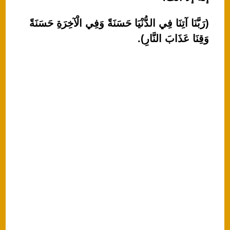
(رَبَّنَا آتِنَا فِي الدُّنْيَا حَسَنَةً وَفِي الْآخِرَةِ حَسَنَةً
وَقِنَا عَذَابَ النَّارِ).