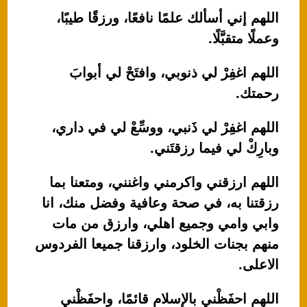
اللهم إني أسألك علمًا نافعًا، ورزقًا طيبًا،
وعملًا متقبَّلًا.
اللهم اغفِرْ لي ذنوبي، وافتَحْ لي أبوابَ
رحمتك.
اللهم اغفِرْ لي ذَنبي، ووسِّعْ لي في داري،
وبارِكْ لي فيما رزقتَني.
اللهم ارزقني واكرمني واغنني، ومتعنا بما
رزقتنا به، في صحة وعافية وفضل منك، انا
وابي وامي وجميع اهلي، وارزق من مات
منهم بجنات الخلود، وارزقنا جميعا الفردوس
الاعلى.
اللهم احفَظْني بالإسلام قائمًا، واحفَظْني