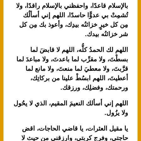
بالإسلام قاعدًا، واحفظني بالإسلام راقدًا، ولا
تُشمِتْ بي عدوًّا حاسدًا، اللهم إني أسألُك
مِن كل خيرٍ خزائنُه بيدِك، وأعوذ بك مِن كل
شر خزائنُه بيدك.
اللهم لك الحمدُ كلُّه، اللهم لا قابضَ لما
بسطْتَ، ولا مقرِّب لما باعدتَ، ولا مباعدَ لما
قرَّبتَ، ولا معطيَ لما منعتَ، ولا مانع لما
أعطيتَ، اللهم ابسُطْ علينا من بركاتِك،
ورحمتك، وفضلِك، ورزقك.
اللهم إني أسألك النعيمَ المقيم، الذي لا يحُول
ولا يزُول.
يا مقيل العثرات، يا قاضي الحاجات، اقض
حاجتي، وفرج كربتي، وارزقني من حيث لا