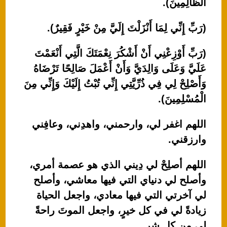
الظَّالِمِينَ).
(رَبِّ إِنِّي لِمَا أَنْزَلْتَ إِلَيَّ مِنْ خَيْرٍ فَقِيرٌ).
(رَبِّ أَوْزِعْنِي أَنْ أَشْكُرَ نِعْمَتَكَ الَّتِي أَنْعَمْتَ
عَلَيَّ وَعَلَى وَالِدَيَّ وَأَنْ أَعْمَلَ صَالِحًا تَرْضَاهُ
وَأَصْلِحْ لِي فِي ذُرِّيَّتِي إِنِّي تُبْتُ إِلَيْكَ وَإِنِّي مِنَ
الْمُسْلِمِينَ).
اللهم اغفر لي، وارحمني، واهدِني، وعافِني
وارزقني.
اللهم أصلِحْ لي دِيني الذي هو عصمة أمري،
وأصلح لي دنياي التي فيها معاشي، وأصلح
لي آخرتي التي فيها معادي، واجعل الحياة
زيادةً لي في كل خيرٍ، واجعل الموتَ راحةً
لي من كل شر.