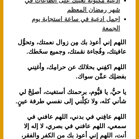
ادعية مكتوبة تعينك على الطاعات في
شهر رمضان المعظم
اجمل ادعية في ساعة استجابة يوم
الجمعة
اللهم إني أعوذ بك مِن زوال نعمتك، وتحوُّل
عافيتك، وفُجاءة نقمتك، وجميع سخَطك.
اللهم اكفِني بحلالك عن حرامِك، وأغنِني
بفضلِك عمَّن سواك.
يا حيُّ، يا قيُّوم، برحمتك أستغيث، أصلِحْ لي
شأني كله، ولا تكِلْني إلى نفسي طرفة عينٍ.
اللهم عافِني في بدني، اللهم عافني في
سمعي، اللهم عافني في بصري، لا إله إلا
أنت، اللهم إني أعوذ بك من الكفر والفقر،