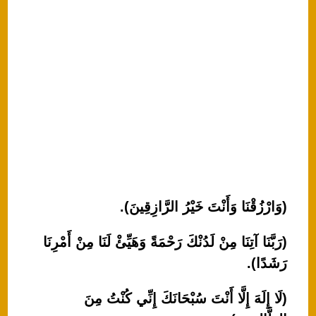
(وَارْزُقْنَا وَأَنْتَ خَيْرُ الرَّازِقِينَ).
(رَبَّنَا آتِنَا مِنْ لَدُنْكَ رَحْمَةً وَهَيِّئْ لَنَا مِنْ أَمْرِنَا
رَشَدًا).
(لَا إِلَهَ إِلَّا أَنْتَ سُبْحَانَكَ إِنِّي كُنْتُ مِنَ