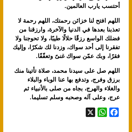
أحتسب يارب العالمين.
اللهم افتح لنا خزائن رحمتك، اللهم رحمة لا
تعذبنا بعدها في الدنيا والآخرة، وارزقنا من
فضلك الواسع رزقًا حلالًا طيبًا، ولا تحوجنا ولا
تفقرنا إلى أحد سواك، وزدنا لك شكرًا، وإليك
فقرًا، وبك عمّن سواك غنىً وتعفّفًا.
اللهم صل على سيدنا محمد، صلاة تأتينا منك
برزق وفرج، وتدفع بها عنا الوباء والبلاء
والغلاء والهرج، بجاه من صلى بالأنبياء ثم
عرج، وعلى آله وصحبه وسلم تسليما.
X
W
F
h
a
at
c