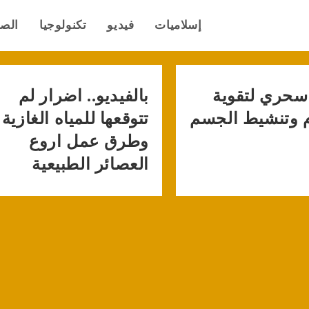
إسلاميات
فيديو
تكنولوجيا
الص
سحري لتقوية
بالفيديو.. اضرار لم
 وتنشيط الجسم
تتوقعها للمياه الغازية
وطرق عمل اروع
العصائر الطبيعية