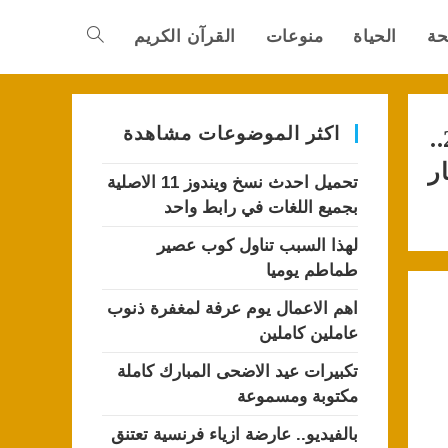
حة
الحياة
منوعات
القرآن الكريم
Toggle
website
اكثر الموضوعات مشاهدة
إمساكية رمضان 2022..
ر
تحميل احدث نسخ ويندوز 11 الاصلية
search
بجميع اللغات في رابط واحد
لهذا السبب تناول كوب عصير
طماطم يوميا
اهم الاعمال يوم عرفة لمغفرة ذنوب
عاملين كاملين
تكبيرات عيد الاضحى المبارك كاملة
مكتوبة ومسموعة
بالفيديو.. عارضة ازياء فرنسية تعتنق