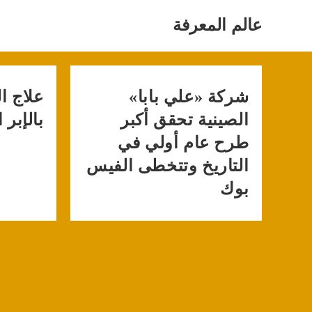
Ski
t
عالم المعرفة
conten
شركة «علي بابا»
علاج ا
الصينية تحقق أكبر
بالإبر 
طرح عام أولي في
التاريخ وتتخطى الفيس
بوك