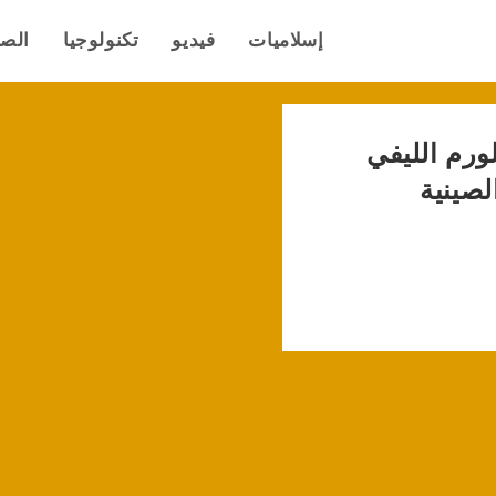
إسلاميات
فيديو
تكنولوجيا
الص
لورم الليفي
الصينية