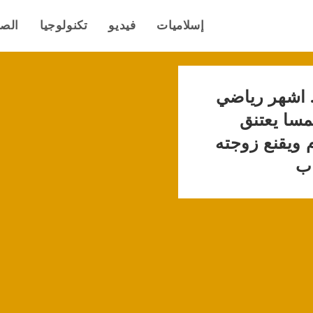
إسلاميات
فيديو
تكنولوجيا
الص
. اشهر رياضي
مسا يعتنق
م ويقنع زوجته
ب