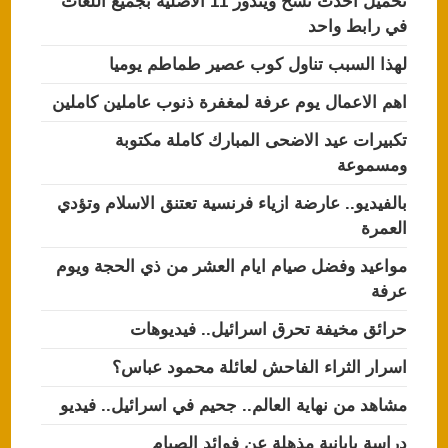
تحميل احدث نسخ ويندوز 11 الاصلية بجميع اللغات
في رابط واحد
لهذا السبب تناول كوب عصير طماطم يوميا
اهم الاعمال يوم عرفة لمغفرة ذنوب عاملين كاملين
تكبيرات عيد الاضحى المبارك كاملة مكتوبة
ومسموعة
بالفيديو.. عارضة ازياء فرنسية تعتنق الاسلام وتؤدي
العمرة
مواعيد وفضل صيام ايام العشر من ذي الحجة ويوم
عرفة
حرائق مخيفة تحرق اسرائيل.. فيديوهات
اسرار الثراء الفاحش لعائلة محمود عباس؟
مشاهد من نهاية العالم.. جحيم في اسرائيل.. فيديو
دراسة يابانية مذهلة عن فوائد الصيام