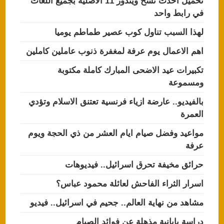
تحميل احدث نسخ ويندوز 11 الاصلية بجميع اللغات
في رابط واحد
لهذا السبب تناول كوب عصير طماطم يوميا
اهم الاعمال يوم عرفة لمغفرة ذنوب عاملين كاملين
تكبيرات عيد الاضحى المبارك كاملة مكتوبة
ومسموعة
بالفيديو.. عارضة ازياء فرنسية تعتنق الاسلام وتؤدي
العمرة
مواعيد وفضل صيام ايام العشر من ذي الحجة ويوم
عرفة
حرائق مخيفة تحرق اسرائيل.. فيديوهات
اسرار الثراء الفاحش لعائلة محمود عباس؟
مشاهد من نهاية العالم.. جحيم في اسرائيل.. فيديو
دراسة يابانية مذهلة عن فوائد الصيام