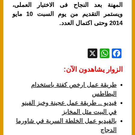
المهنة بعد النجاح فى الاختبار العملى،
ويستمر التقديم من يوم السبت 10 مايو
2014 وحتى اكتمال العدد.
X
W
F
h
a
الزوار يشاهدون الآن:
at
c
s
e
طريقة عمل ارخص كفتة باستخدام
A
b
البطاطس
p
o
فيديو .. طريقة عمل عجينة وخبز الفينو
p
o
في البيت مثل المخابز
k
بالفيديو عمل الخلطة السرية في شاورما
الدجاج