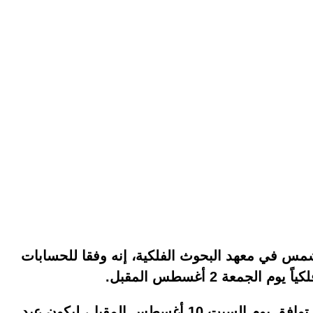
شمس في معهد البحوث الفلكية، إنه وفقا للحسابات
وأضاف أن وقفة عيد الأضحى لعام 1440هـ توافق يوم السبت 10 أغسطس المقبل، ليكون عيد