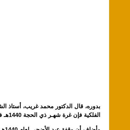
بدوره، قال الدكتور محمد غريب، أستاذ ال
الفلكية فإن غرة شهـر ذي الحجة 1440هـ فلكياً يوم الجمعة 2 أغسطس المقبل.