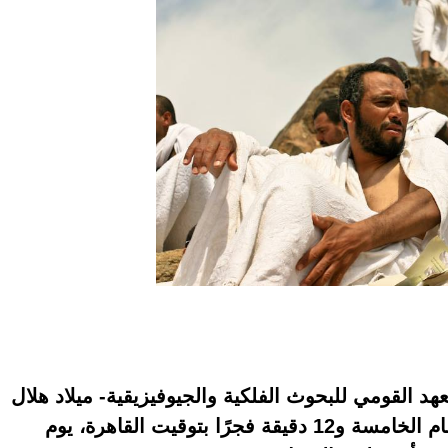
د القومي للبحوث الفلكية والجيوفيزيقية- ميلاد هلال
شهر ذي الحجة، بعد حدوث الاقتران في تمام الخامسة و12 دقيقة فجرًا بتوقيت القاهرة، يوم