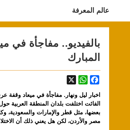
Ski
t
عالم المعرفة
conten
بالفيديو.. مفاجأة في م
المبارك
X
W
F
h
a
اخبار ليل ونهار. مفاجأة في ميعاد وقفة ع
at
c
الفائت اختلفت بلدان المنطقة العربية حول م
s
e
بعضها، مثل قطر والإمارات والسعودية، وكا
A
b
مصر والأردن، لكن هل يعني ذلك أن الاخت
p
o