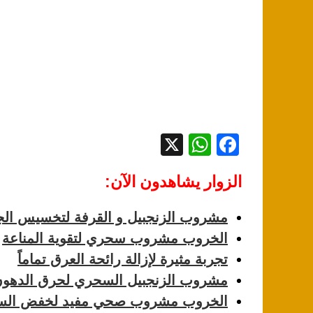
X
W
F
h
a
الزوار يشاهدون الآن:
at
c
s
e
مشروب الزنجبيل و القرفة لتخسيس ال
A
b
الخروب مشروب سحري لتقوية المناعة
p
o
تجربة مثيرة لإزالة رائحة العرق تماماً
p
o
مشروب الزنجبيل السحري لحرق الدهو
k
الخروب مشروب صحي مفيد لخفض السك