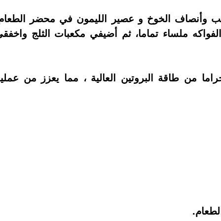
يب وأنصاف الخوخ و عصير الليمون في محضر الطعام
فواكه ملساء تماما، ثم أضيفي مكعبات الثلج واخفق
ثة أكواب من هذا العصير تمنحك 24 جراما من طاقة البروتين العالية ، مما يعزز من عملي
لطعام.