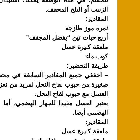
k
للجسم. في هذه الوصفة يمكنك استبدال 
الزبيب أو البلح المجفف.
المقادير:
ثمرة موز طازجة
أربع حبات تين “يفضل المجفف”
ملعقة كبيرة عسل
كوب ماء
طريقة التحضير:
– اخفقي جميع المقادير السابقة في محض
صغيرة من حبوب لقاح النحل لمزيد من تعزي
العسل مع حبوب لقاح النحل:
يعتبر العسل مفيدا للجهاز الهضمي، أما 
الهضمي أيضا.
المقادير:
ملعقة كبيرة عسل