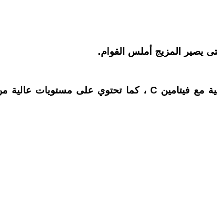
ى يصير المزيج أملس القوام.
تحتوي حبات الفراولة على قيم غذائية عالية مع فيتامين C ، كما تحتوي على مستويات عالية 