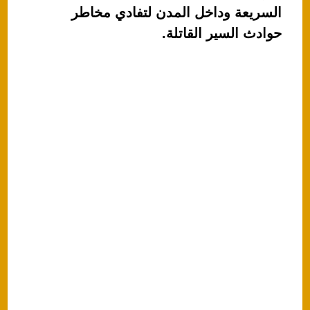
A
b
السريعة وداخل المدن لتفادي مخاطر
p
o
حوادث السير القاتلة.
p
o
k