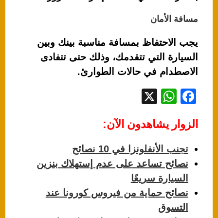
مسافة الأمان
يجب الاحتفاظ بمسافة مناسبة بينك وبين
السيارة التي تتقدمك، وذلك حتى تتفادى
الاصطدام في حالات الطوارئ.
X
W
F
h
a
الزوار يشاهدون الآن:
at
c
s
e
تجنب الأنفلونزا في 10 نصائح
A
b
نصائح تساعد على عدم إستهلاك بنزين
p
o
السيارة سريعًا
p
o
نصائح حماية من فيروس كورونا عند
k
التسوق