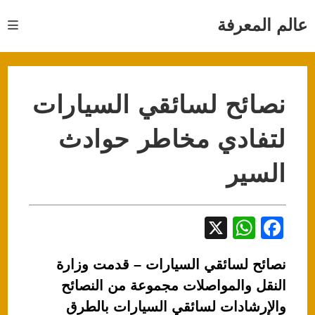
Ski
t
عالم المعرفة
conten
نصائح لسائقي السيارات
لتفادي مخاطر حوادث
السير
X
W
F
h
a
نصائح لسائقي السيارات – قدمت وزارة
at
c
النقل والمواصلات مجموعة من النصائح
s
e
والإرشادات لسائقي السيارات بالطرق