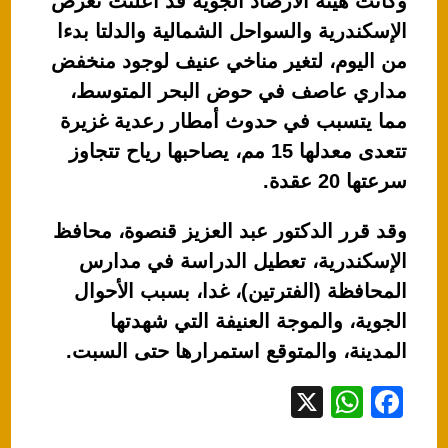
وكانت هيئة الأرصاد الجوية قد أعلنت تعرض
الإسكندرية والسواحل الشمالية والدلتا بدءا
من اليوم، لتغير مناخي عنيف لوجود منخفض
مداري عاصف في حوض البحر المتوسط،
مما يتسبب في حدوث أمطار رعدية غزيرة
تتعدى معدلها 15 مم، يصاحبها رياح تتجاوز
سرعتها 20 عقدة.
وقد قرر الدكتور عبد العزيز قنصوة، محافظ
الإسكندرية، تعطيل الدراسة في مدارس
المحافظة (الفترتين)، غدا، بسبب الأحوال
الجوية، والموجة العنيفة التي شهدتها
المدينة، والمتوقع استمرارها حتى السبت.
X
W
F
h
a