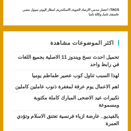
at
c
TAGS
:
اعصار مدمر
,
الارصاد الجوية
,
الاسكندرية
,
امطار اليوم
,
سيول مصر
,
s
e
عاصفة
,
ناسا
,
وكالة ناسا
A
b
p
o
p
o
اكثر الموضوعات مشاهدة
k
تحميل احدث نسخ ويندوز 11 الاصلية بجميع اللغات
في رابط واحد
لهذا السبب تناول كوب عصير طماطم يوميا
اهم الاعمال يوم عرفة لمغفرة ذنوب عاملين كاملين
تكبيرات عيد الاضحى المبارك كاملة مكتوبة
ومسموعة
بالفيديو.. عارضة ازياء فرنسية تعتنق الاسلام وتؤدي
العمرة