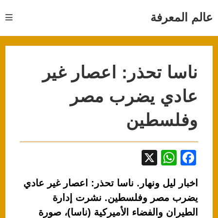
Ski
t
عالم المعرفة
conten
ناسا تحذر: اعصار غير
عادي يضرب مصر
وفلسطين
X
W
F
h
a
اخبار ليل ونهار. ناسا تحذر: اعصار غير عادي
at
c
يضرب مصر وفلسطين. نشرت إدارة
s
e
الطيران والفضاء الأميركية (ناسا)، صورة