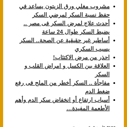
s
e
مشروب مغلي ورق الزيتون يساعد في
A
b
حفظ نسبة السكر لمرضي السكر
p
o
أحدث علاج لمرض السكر فى مصر ..
p
o
يضبط السكر طوال 24 ساعة
k
أساطير غير حقيقية عن الصحة.. السكر
يسبب السكري
احذر من مرض الاكتئاب!
العلاقة بين الكسل و امراض القلب و
السكر
مفاجأة .. السكر أخطر من الملح فى رفع
ضغط الدم
أسباب ارتفاع أو انخفاض سكر الدم وأهم
الأطعمة المفيدة…