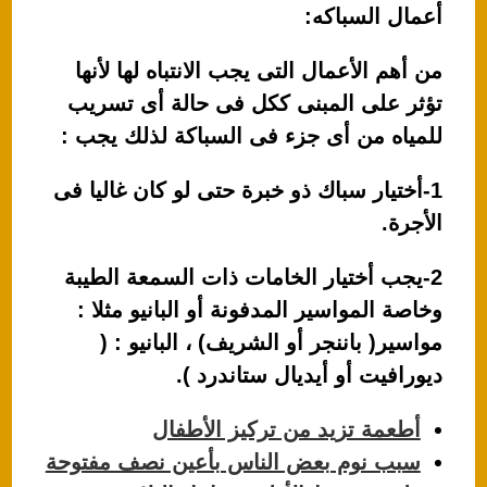
أعمال السباكه:
من أهم الأعمال التى يجب الانتباه لها لأنها
تؤثر على المبنى ككل فى حالة أى تسريب
للمياه من أى جزء فى السباكة لذلك يجب :
1-أختيار سباك ذو خبرة حتى لو كان غاليا فى
الأجرة.
2-يجب أختيار الخامات ذات السمعة الطيبة
وخاصة المواسير المدفونة أو البانيو مثلا :
مواسير( باننجر أو الشريف) ، البانيو : (
ديورافيت أو أيديال ستاندرد ).
أطعمة تزيد من تركيز الأطفال
سبب نوم بعض الناس بأعين نصف مفتوحة