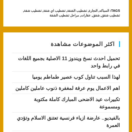
at
c
TAGS
:
السباكه
,
النجارة
,
تشطيب الشقة
,
تشطيب اي شقة
,
تشطيب شقة
,
s
e
تشطيب شقق
,
شقق
,
عقارات
,
مراحل تشطيب الشقة
A
b
p
o
p
o
اكثر الموضوعات مشاهدة
k
تحميل احدث نسخ ويندوز 11 الاصلية بجميع اللغات
في رابط واحد
لهذا السبب تناول كوب عصير طماطم يوميا
اهم الاعمال يوم عرفة لمغفرة ذنوب عاملين كاملين
تكبيرات عيد الاضحى المبارك كاملة مكتوبة
ومسموعة
بالفيديو.. عارضة ازياء فرنسية تعتنق الاسلام وتؤدي
العمرة