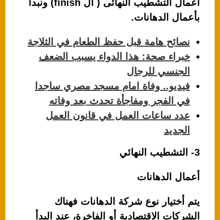
أعمال التشطيب النهائى ( ال finish) ونبدأ
بأعمال الدهانات.
نصائح هامة قبل حفظ الطعام في الثلاجة
خبراء صحة: هذا الدواء يسبب الضعف
الجنسي للرجال
فيديو.. وفاة امام مسجد مصري ساجدا
في الفجر ومفاجأة تحدث بعد وفاته
عدد ساعات العمل في قانون العمل
الجديد
3- التشطيب النهائي
أعمال الدهانات
يتم أختيار نوع شركة الدهانات فهناك
الشركات الاقتصادية أو الفاخرة، عند البدأ