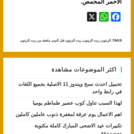
الأحمر المحمص.
X
W
F
h
a
at
c
TAGS
:
الزيتون
,
زيت الزيتون
,
زيت الزيتون قبل النوم
,
ملعقة من زيت الزيتون
s
e
A
b
p
o
اكثر الموضوعات مشاهدة
p
o
k
تحميل احدث نسخ ويندوز 11 الاصلية بجميع اللغات
في رابط واحد
لهذا السبب تناول كوب عصير طماطم يوميا
اهم الاعمال يوم عرفة لمغفرة ذنوب عاملين كاملين
تكبيرات عيد الاضحى المبارك كاملة مكتوبة
ومسموعة