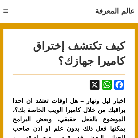
Ski
t
عالم المعرفة
conten
كيف تكتشف إختراق
كاميرا جهازك؟
X
W
F
h
a
اخبار ليل ونهار – هل اوقات تعتقد ان احدا
at
c
يراقبك من خلال كاميرا الويب الخاصة بك؟،
s
e
الموضوع بالفعل حقيقي، وبعض البرامج
A
b
يمكنها فعل ذلك بدون علم او اذن صاحب
p
o
الجهاز، البعض قد يقوم بوضع لصقه من