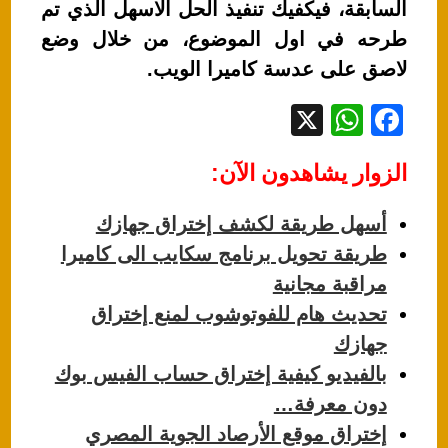
السابقة، فيكفيك تنفيذ الحل الاسهل الذي تم
طرحه في اول الموضوع، من خلال وضع
لاصق على عدسة كاميرا الويب.
X
W
F
h
a
الزوار يشاهدون الآن:
at
c
s
e
أسهل طريقة لكشف إختراق جهازك
A
b
طريقة تحويل برنامج سكايب الى كاميرا
p
o
مراقبة مجانية
p
o
تحديث هام للفوتوشوب لمنع إختراق
k
جهازك
بالفيديو كيفية إختراق حساب الفيس بوك
دون معرفة…
إختراق موقع الأرصاد الجوية المصري