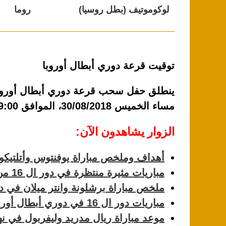
لوكوموتيف (بطل روسيا)
روما
توقيت قرعة دوري أبطال أوروبا
مساء الخميس 30/08/2018، الموافق 19:00 بتوقيت القاهرة، 18:00 بتوقيت تونس والرباط.
الزوار يشاهدون الآن:
أهداف وملخص مباراة يوفنتوس وأتلتيك
مباريات مثيرة منتظرة في دور ال 16 من دوري أبطال أوروبا
ملخص مباراة برشلونة وانتر ميلان في دو
مباريات دور ال 16 في دوري أبطال أوروبا ومواعيدها
موعد مباراة ريال مدريد وليفربول في نه