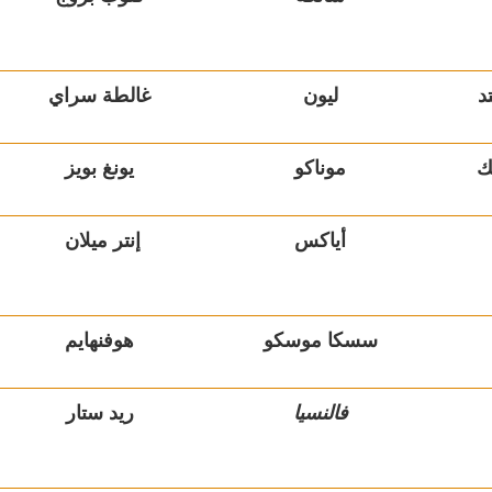
د
ليون
غالطة سراي
ك
موناكو
يونغ بويز
أياكس
إنتر ميلان
سسكا موسكو
هوفنهايم
فالنسيا
ريد ستار