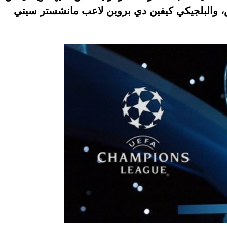
س، والبلجيكي كيفين دي بروين لاعب مانشستر سيتي