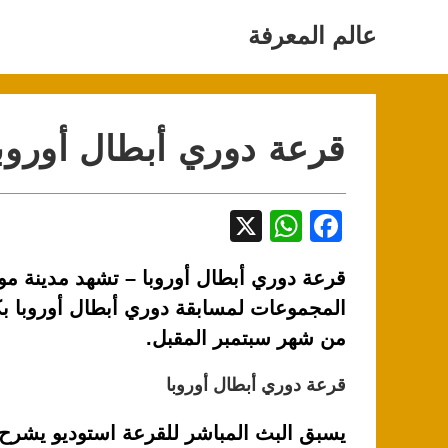
Ski
t
عالم المعرفة
conten
قرعة دوري أبطال أوروب
X
W
F
h
a
قرعة دوري أبطال أوروبا – تشهد مدينة م
at
c
المجموعات لمسابقة دوري أبطال أوروبا ب
s
e
من شهر سبتمبر المقبل.
A
b
p
o
قرعة دوري أبطال أوروبا
p
o
يسبق البث المباشر للقرعة استوديو يشرح 