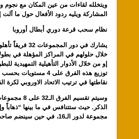
k
ويتخلله لقاءات من عين المكان مع نجوم وم
المشاركة ويليه ردود الأفعال حول ما آلت إ
نظام سحب قرعة دوري أبطال أوروبا
يشارك في دور المجموعات 32 ف
خلال حلولهم في المراكز المؤهلة في بطولا
إو من خلال الأدوار التأهيلية التمهيدية للبط
توزيع هذه الفرق على 4 مستويات
نقاطتها في ترتيب الاتحاد الاوروبي لكرة ال
وسيتم تقسيم ا
الذكر. حيث ستتنافس في ما بينها “ذهاباً وإ
مجموعة لدور الـ16، في حين سينضم صاحب المركز الثالث لبطولة الدوري الأوروبي.