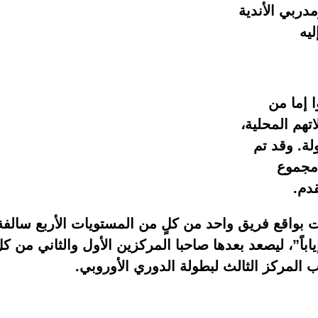
دربي الأندية
ليه
ريقاً تأهلوا إما من
تهم المحلية،
ولة. وقد تم
 بحسب مجموع
قدم.
لفرق الـ32 على 8 مجموعات بواقع فريق واحد من كلٍ من المستويات الأربع سالفة
ياباً”، ليصعد بعدها صاحبا المركزين الأول والثاني من ك