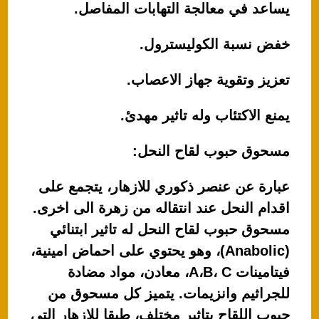
يساعد في معالجة التهابات المفاصل.
خفض نسبة الكوليسترول.
تعزيز وتقوية جهاز الاعصاب.
يمنع الاكتئاب وله تاثير مهدئ.
مسحوق حبوب لقاح النحل:
عبارة عن عنصر ذكوري للازهار، يتجمع على
اقدام النحل عند انتقاله من زهرة الى اخرى.
مسحوق حبوب لقاح النحل له تاثير ابتنائي
(Anabolic)، وهو يحتوي على احماض امينية،
فيتامينات A،B، C، معادن، مواد مضادة
للجراثيم وانزيمات. يتميز كل مسحوق من
حبوب اللقاح بتاثير مختلف، طبقا للازهار التي