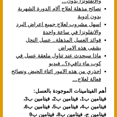
والانفلونزا بدون…
نصائح مذهلة لعلاج آلام الدورة الشهرية
بدون ادوية
اسهل مشروب لعلاج جميع اعراض البرد
والانفلونزا في ساعة واحدة
فوائد العسل المذهلة.. عسل النحل
يشفى هذه الامراض
ماذا سيحدث عند تناول ملعقة عسل في
كوب ماء دافيء؟.. فيديو
احذري من هذه الامور اثناء الحيض ونصائح
فعالة لعلاج…
أهم الفيتامينات الموجودة بالعسل:
فيتامين ب1، فيتامين ب2، فيتامين ب3،
فيتامين ب4، فيتامين ب5، فيتامين ب6،
فيتامين ج، فيتامين ب8، فيتامين ب9