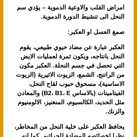
امراض القلب والاوعية الدموية – يؤدي سم
النحل الى تنشيط الدورة الدموية.
صمغ العسل او العكبر:
العكبر عبارة عن مضاد حيوي طبيعي، يقوم
النحل بانتاجه، ويكون ثمرة لعمليات الايض
التي تحصل في جسم النحلة. العكبر مكون
من الراتنج، الشمع، الزيوت الاثيرية (الزيوت
الاساسية)، مسحوق حبوب لقاح النحل،
الفيتامينات (بالاساس B2، B1، E) والمعادن
مثل الحديد، الكالسيوم، المنغنيز، الالومنيوم
والزنك.
يحافظ العكبر على خلية النحل من المخاطر،
نظرا لخصائصه المضادة للجراثيم. كما انه