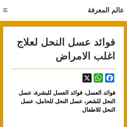
Ski
t
عالم المعرفة
conten
فوائد عسل النحل لعلاج
اغلب الامراض
X
W
F
h
a
فوائد العسل، فوائد العسل للبشرة، عسل
at
c
النحل للشعر، عسل النحل للحامل، عسل
s
e
النحل للاطفال
A
b
p
o