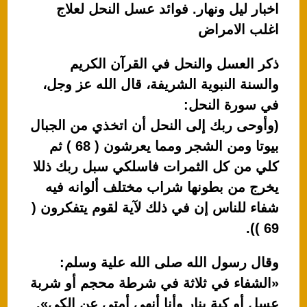
اخبار ليل ونهار. فوائد عسل النحل لعلاج
اغلب الامراض
ذكر العسل والنحل في القرآن الكريم
والسنة النبوية الشريفة، قال الله عز وجل،
في سورة النحل:
(وأوحى ربك إلى النحل أن اتخذي من الجبال
بيوتا ومن الشجر ومما يعرشون ( 68 ) ثم
كلي من كل الثمرات فاسلكي سبل ربك ذللا
يخرج من بطونها شراب مختلف ألوانه فيه
شفاء للناس إن في ذلك لآية لقوم يتفكرون (
69 )).
وقال رسول الله صلى الله علية وسلم:
«الشفاء في ثلاثة في شرطة محجم أو شربة
عسل أو كية بنار وأنا أنهى أمتي عن الكي».