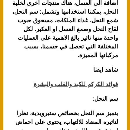
اضافة الى العسل، هناك منتجات اخرى لخلية
النحل، يمكننا استخدامها وتشمل: سم النحل،
شمع النحل، غذاء الملكات، مسحوق حبوب
لقاح النحل وصمغ العسل او العكبر. لكل
واحدة منها تاثير بالغ الاهمية على العمليات
المختلفة التي تحصل في جسمنا، بسبب
مركباتها المميزة.
شاهد ايضا
فوائد الكركم للكبد والقلب والبشرة
سم النحل:
يتميز سم النحل بخصائص ستيرويدية، نظرا
لتاثيره المضاد للالتهاب، يحتوي على احماض