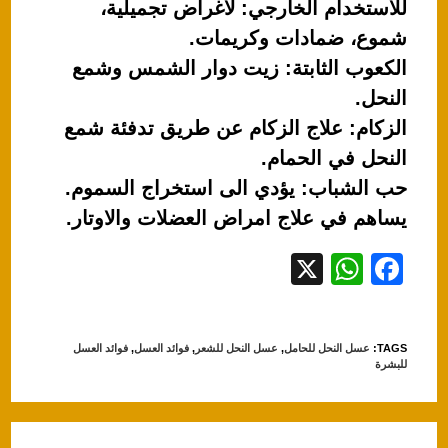
للاستخدام الخارجي: لاغراض تجميلية،
شموع، ضمادات وكريمات.
الكعوب الثابتة: زيت دوار الشمس وشمع
النحل.
الزكام: علاج الزكام عن طريق تدفئة شمع
النحل في الحمام.
حب الشباب: يؤدي الى استخراج السموم.
يساهم في علاج امراض العضلات والاوتار.
X
W
F
h
a
at
c
TAGS
:
عسل النحل للحامل
,
عسل النحل للشعر
,
فوائد العسل
,
فوائد العسل
s
e
للبشرة
A
b
p
o