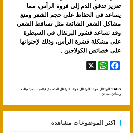
تعزيز تدفق الدم إلى فروة الرأس، مما
يساعد فى الحفاظ على حجم الشعر ومنع
مشاكل الشعر الشائعة مثل تساقط الشعر،
وقد تساعد قشور البرتقال في السيطرة
على مشكلة قشرة الرأس، وذلك لإحتوائها
على خصائص الكولاجين .
X
W
F
h
a
at
c
TAGS
:
البرتقال
,
فوائد البرتقال
,
فوائد البرتقال المتعددة
,
فيتامينات
,
فيتامينات
s
e
ومعادن
,
معادن
A
b
p
o
p
o
اكثر الموضوعات مشاهدة
k