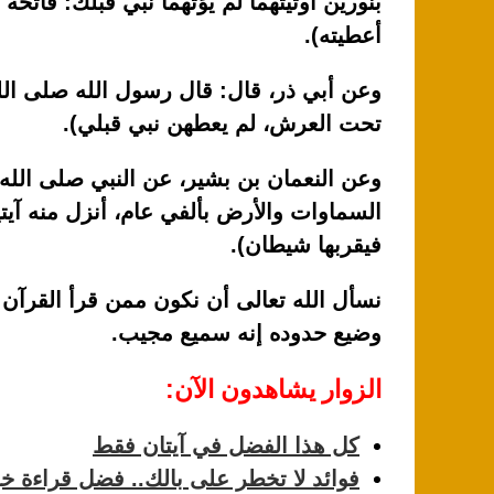
بنورين أوتيتهما لم يؤتهما نبي قبلك: فاتحة
أعطيته).
وعن أبي ذر، قال: قال رسول الله صلى الل
تحت العرش، لم يعطهن نبي قبلي).
وعن النعمان بن بشير، عن النبي صلى الله 
السماوات والأرض بألفي عام، أنزل منه آيتي
فيقربها شيطان).
نسأل الله تعالى أن نكون ممن قرأ القرآن 
وضيع حدوده إنه سميع مجيب.
الزوار يشاهدون الآن:
كل هذا الفضل في آيتان فقط
فوائد لا تخطر على بالك.. فضل قراءة خو