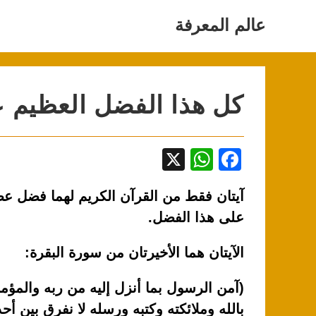
Ski
t
عالم المعرفة
conten
كل هذا الفضل العظيم ع
X
W
F
h
a
آيتان فقط من القرآن الكريم لهما فضل عظ
at
c
على هذا الفضل.
s
e
A
b
الآيتان هما الأخيرتان من سورة البقرة:
p
o
(آمن الرسول بما أنزل إليه من ربه والمؤم
p
o
بالله وملائكته وكتبه ورسله لا نفرق بين أ