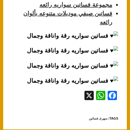
مجموعة فساتين سواريه رائعه
فساتين صيفي موديلات متنوعه بألوان
رائعه
X
W
F
h
a
at
c
TAGS
:
سهرة
,
فساتين
s
e