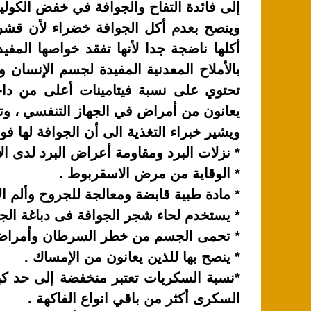
k
إلى فائدة التفاح والجوافة في خفض الكول
وينصح بعدم أكل الجوافة خضراء لأن قش
أكلها ناضجة جدا لأنها تفقد خواصها المف
بالأملاح المعدنية المفيدة لجسم الإنسان
تحتوي على نسبة فيتامينات أعلى من داخ
يعانون من أمراض في الجهاز التنفسي ، وت
ويشير خبراء التغذية الى أن الجوافة لها فوا
* نزلات البرد ومقاومة أعراض البرد لدى ال
* الوقاية من مرض الاسقربوط .
* مادة طبية قابضة ومعالجة للجروح وألم ال
* يستخدم لحاء شجر الجوافة فى دباغة الجل
* تحمى الجسم من خطر السرطان وأمراض 
* ينصح بها للذين يعانون من الإمساك .
*نسبة السكريات تعتبر منخفضة إلى حد كبي
السكرى أكثر من باقي انواع الفاكهة .