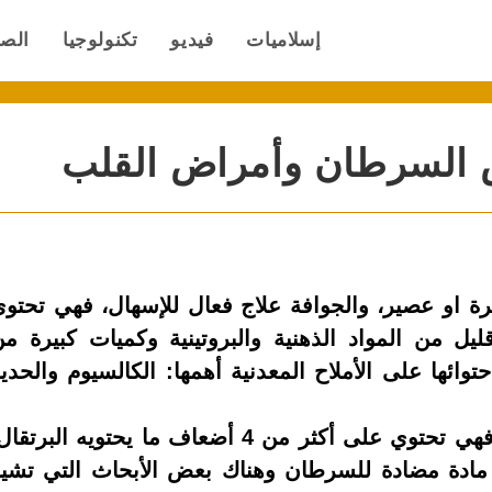
إسلاميات
فيديو
تكنولوجيا
الص
 السرطان وأمراض القلب
مرة او عصير، والجوافة علاج فعال للإسهال، فهي تحتو
يل من المواد الذهنية والبروتينية وكميات كبيرة م
توائها على الأملاح المعدنية أهمها: الكالسيوم والحدي
وتعتبر الجوافة أغنى الفواكه بفيتامين”ج” فهي تحتوي على أكثر من 4 أضعاف ما يحتويه البرتق
 مادة مضادة للسرطان وهناك بعض الأبحاث التي تشي