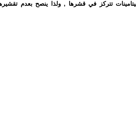
يتامينات تتركز في قشرها , ولذا ينصح بعدم تقشيره