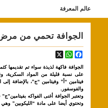
Ski
t
عالم المعرفة
conten
الجوافة تحمي من مرض
X
W
F
h
a
الجوافة فاكهة لذيذة سواء تم تقديمها كث
at
c
على نسبة قليلة من المواد السكرية، وقل
s
e
فيتامين “أ” وفيتامين “ج”، بالإضافة إلى اح
A
b
والفوسفور.
p
o
p
o
وتحتوي أيضا على مادة “الليكوبين” وهي