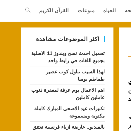
حة
الحياة
منوعات
القرآن الكريم
Toggle
website
اكثر الموضوعات مشاهدة
تحميل احدث نسخ ويندوز 11 الاصلية
search
بجميع اللغات في رابط واحد
لهذا السبب تناول كوب عصير
طماطم يوميا
ي
ن
اهم الاعمال يوم عرفة لمغفرة ذنوب
عاملين كاملين
د
تكبيرات عيد الاضحى المبارك كاملة
ال،
مكتوبة ومسموعة
ر
بالفيديو.. عارضة ازياء فرنسية تعتنق