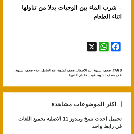
– شرب الماء بين الوجبات بدلا من تناولها
اثناء الطعام
X
W
F
h
a
at
c
TAGS
:
ضعف الشهية عند الاطفال
,
ضعف الشهية عند الحامل
,
علاج ضعف الشهية
,
s
e
علاج ضعف الشهيه طبيعيا
,
فقدان الشهية
A
b
p
o
p
o
اكثر الموضوعات مشاهدة
k
تحميل احدث نسخ ويندوز 11 الاصلية بجميع اللغات
في رابط واحد