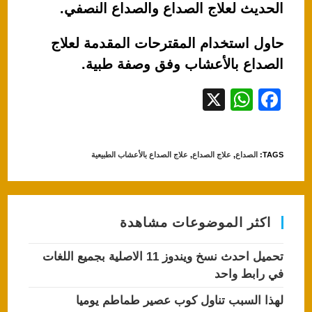
الحديث لعلاج الصداع والصداع النصفي.
حاول استخدام المقترحات المقدمة لعلاج
الصداع بالأعشاب وفق وصفة طبية.
X
W
F
h
a
at
c
TAGS
:
الصداع
,
علاج الصداع
,
علاج الصداع بالأعشاب الطبيعية
s
e
A
b
p
o
اكثر الموضوعات مشاهدة
p
o
k
تحميل احدث نسخ ويندوز 11 الاصلية بجميع اللغات
في رابط واحد
لهذا السبب تناول كوب عصير طماطم يوميا