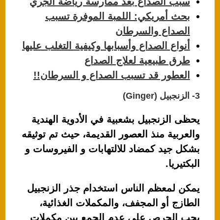
سبب الصداع بعد ممارسة رياضة الجري
بحث أمريكي: اللمبة الموفرة تسبب
الصداع والسرطان
أنواع الصداع وأسبابها وكيفية التغلب عليها
طرق طبيعية لعلاج الصداع
العطور قد تسبب الصداع و السرطان!!
3- الزنجبيل (Ginger)
يحظى الزنجبيل بشعبية في الأدوية الهندية
والعربية منذ العصور القديمة، حيث تم توثيقه
بشكل جيد كمضاد للالتهابات و الفيروسات و
البكتيريا.
يمكن لمعظم الناس استخدام جذر الزنجبيل
الطازج أو المجفف، والمكملات الغذائية،
يجب الحرص على عدم الجمع بين مكملات