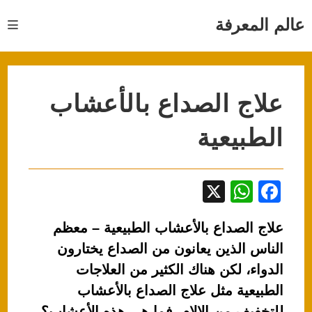
Ski
t
عالم المعرفة
conten
علاج الصداع بالأعشاب
الطبيعية
X
W
F
h
a
علاج الصداع بالأعشاب الطبيعية – معظم
at
c
الناس الذين يعانون من الصداع يختارون
s
e
الدواء، لكن هناك الكثير من العلاجات
A
b
الطبيعية مثل علاج الصداع بالأعشاب
p
o
للتخفيف من الالام، فما هي هذه الأعشاب؟