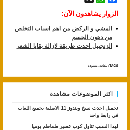
h
a
الزوار يشاهدون الآن:
at
c
s
e
المشي و الركض من اهم اسباب التخلص
A
b
من دهون الجسم
p
o
الزنجبيل احدث طريقة لازالة بقايا الشعر
p
o
k
TAGS
:
تلقائية
,
مسودة
اكثر الموضوعات مشاهدة
تحميل احدث نسخ ويندوز 11 الاصلية بجميع اللغات
في رابط واحد
لهذا السبب تناول كوب عصير طماطم يوميا