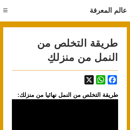
Ski
t
عالم المعرفة
conten
طريقة التخلص من
النمل من منزلكِ
X
W
F
h
a
طريقة التخلص من النمل نهائيا من منزلك:
at
c
s
e
A
b
p
o