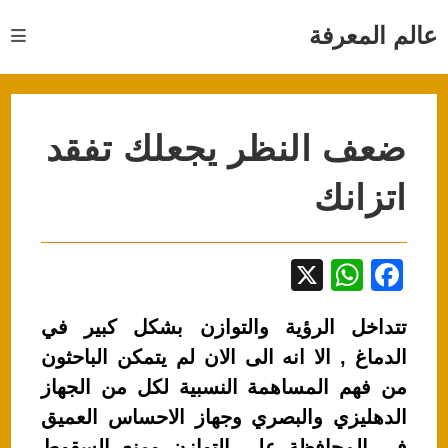
Ski
t
عالم المعرفة
conten
ضعف النظر يجعلك تفقد
اتزانك
X
W
F
h
a
تتداخل الرؤية والتوازن بشكل كبير في
at
c
الدماغ , الا انه الى الان لم يتمكن الباحثون
s
e
من فهم المساهمة النسبية لكل من الجهاز
A
b
الدهليزي والبصري وجهاز الاحساس العميق
p
o
في المحافظة على التوازن ومنع السقوط