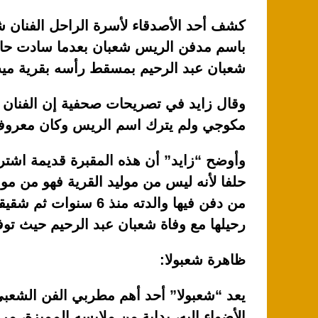
كشف أحد الأصدقاء لأسرة الراحل الفنان شع
باسم مدفن الريس شعبان بعدما سادت حالة
شعبان عبد الرحيم بمسقط رأسه بقرية ميت
وقال زايد في تصريحات صحفية إن الفنان كا
مكوجي ولم يترك اسم الريس وكان معروف ب
حلفا لأنه ليس من موليد القرية فهو من موا
رحيلها مع وفاة شعبان عبد الرحيم حيث تو
ظاهرة شعبولا:
يعد “شعبولا” أحد أهم مطربي الفن الشع
الأضواء إليه، بداية من ملابسه المميزة، م