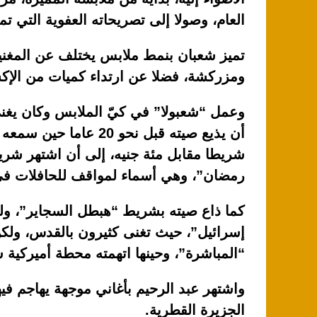
العام، وصولا إلى تصريحاته العفوية التي تمي
تميز شعبان بنمط ملابس يختلف عن المغنين
ومزركشة، فضلا عن ارتداء كميات من الإك
وعمل “شعبولا” في كيّ الملابس وكان يغني 
أن يذيع صيته قبل نحو 
شريطا مقابل مئة جنيه، إلى أن اشتهر شري
رمضان”، وهي أسماء لمواقف للحافلات في 
كما ذاع صيته بشريط “هبطل السجاير”، ولكن 
إسرائيل”، حيث تغنى كثيرون بالقدس، ولك
“المباشرة”، وحينها اتهمته محطة أميركية 
واشتهر عبد الرحيم بأغاني موجهة يهاجم ف
الجزيرة القطرية.