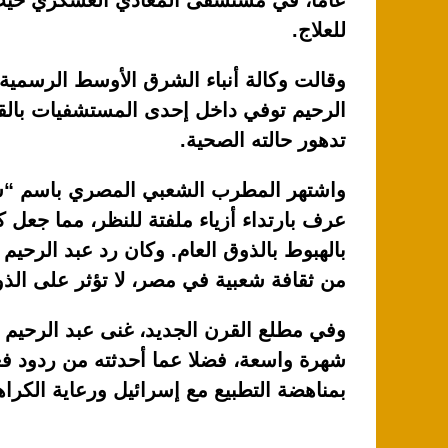
k
عاما، في مستشفى المعادي العسكري حيث
للعلاج.
وقالت وكالة أنباء الشرق الأوسط الرسمية 
الرحيم توفي داخل إحدى المستشفيات بالقا
تدهور حالته الصحية.
واشتهر المطرب الشعبي المصري باسم “شع
عرف بارتداء أزياء ملفتة للنظر، مما جعل ك
بالهبوط بالذوق العام. وكان رد عبد الرحيم 
من ثقافة شعبية في مصر، لا تؤثر على الذو
وفي مطلع القرن الجديد، غنى عبد الرحيم أ
شهرة واسعة، فضلا عما أحدثته من ردود فع
بمناهضة التطبيع مع إسرائيل ورعاية الكراه