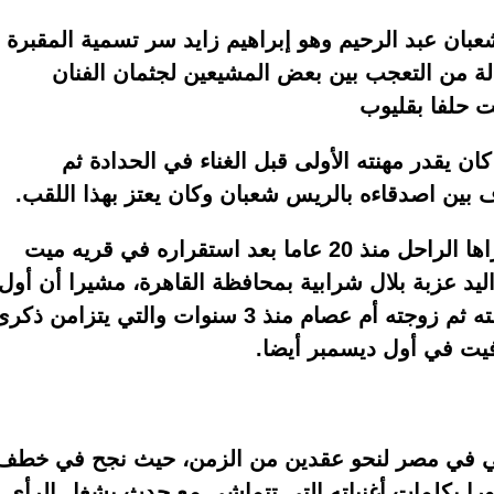
بان عبد الرحيم وهو إبراهيم زايد سر تسمية المقبرة
 من التعجب بين بعض المشيعين لجثمان الفنان
 حلفا بقليوب
ن يقدر مهنته الأولى قبل الغناء في الحدادة ثم
ين اصدقاءه بالريس شعبان وكان يعتز بهذا اللقب.
وأوضح “زايد” أن هذه المقبرة قديمة اشتراها الراحل منذ 20 عاما بعد استقراره في قريه ميت
ليد عزبة بلال شرابية بمحافظة القاهرة، مشيرا أن أول
من دفن فيها والدته منذ 6 سنوات ثم شقيقته ثم زوجته أم عصام منذ 3 سنوات والتي يتزامن ذك
فيت في أول ديسمبر أيضا.
بي في مصر لنحو عقدين من الزمن، حيث نجح في خطف
رورا بكلمات أغنياته التي تتماشى مع حدث يشغل الرأي