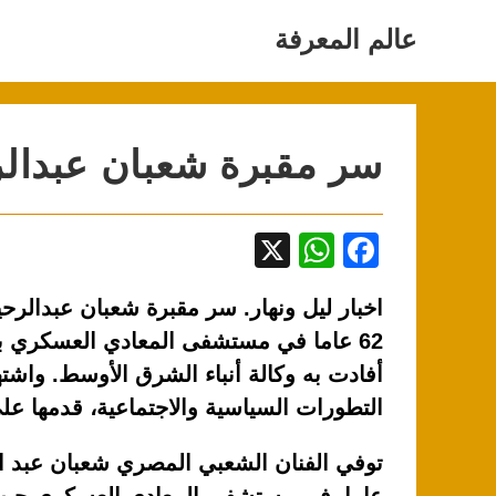
Ski
t
عالم المعرفة
conten
سر مقبرة شعبان عبدالرحيم 
X
W
F
h
a
اخبار ليل ونهار. سر مقبرة شعبان عبدالر
at
c
62 عاما في مستشفى المعادي العسكري با
s
e
أفادت به وكالة أنباء الشرق الأوسط. واشته
A
b
التطورات السياسية والاجتماعية، قدمها ع
p
o
p
o