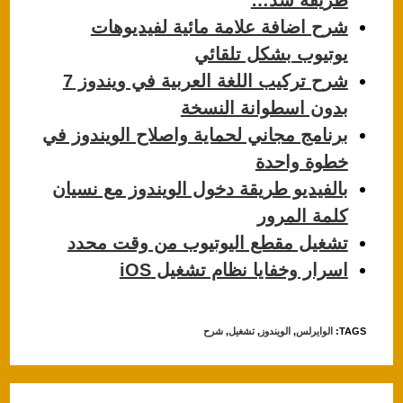
طريقة سد…
p
o
شرح اضافة علامة مائية لفيديوهات
p
o
يوتيوب بشكل تلقائي
k
شرح تركيب اللغة العربية في ويندوز 7
بدون اسطوانة النسخة
برنامج مجاني لحماية واصلاح الويندوز في
خطوة واحدة
بالفيديو طريقة دخول الويندوز مع نسيان
كلمة المرور
تشغيل مقطع اليوتيوب من وقت محدد
اسرار وخفايا نظام تشغيل iOS
TAGS
:
الوايرلس
,
الويندوز
,
تشغيل
,
شرح