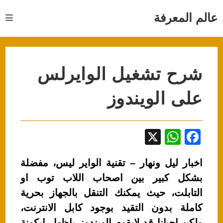
Ski
t
عالم المعرفة
conten
شرح تشغيل الوايرلس
على الويندوز
X
W
F
h
a
اخبار ليل ونهار – تقنية الواير ليس، مفضلة
at
c
بشكل كبير بين اصحاب اللاب توب او
s
e
التابلت، حيث يمكنك التنقل بالجهاز بحرية
A
b
كاملة بدون التقيد بوجود كابل الانترنت،
p
o
ولكن احيانا قد لايقوم الويندوز باظهار ايكونة