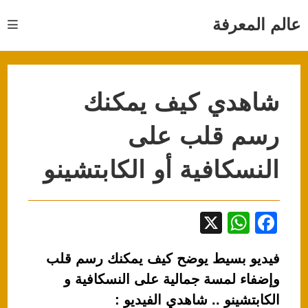
Ski
t
عالم المعرفة
conten
شاهدي كيف يمكنك
رسم قلب على
النسكافية أو الكابتشينو
X
W
F
h
a
فيديو بسيط يوضح كيف يمكنك رسم قلب
at
c
وإضفاء لمسة جمالية على النسكافية و
s
e
الكابتشينو .. شاهدي الفيديو :