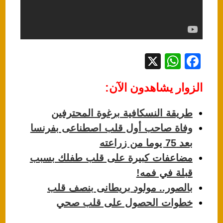
X
W
F
h
a
الزوار يشاهدون الآن:
at
c
s
e
طريقة النسكافية برغوة المحترفين
A
b
وفاة صاحب أول قلب اصطناعى بفرنسا
p
o
بعد 75 يوما من زراعته
p
o
مضاعفات كبيرة على قلب طفلك بسبب
k
قبلة في فمه!
بالصور.. مولود بريطانى بنصف قلب
خطوات الحصول على قلب صحي