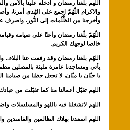
اللهم بلغنا رمضان و أدخله علينا بالأمن والسل
والاكرام اللّهُمّ اجمع على الهُدى أمرنا، وأصل
وأخرجنا من الظُّلُمات إلى النُّور، واصرف ع
اللّهُمّ بلّغنا رمضان وأعنّا على صيامه وقيامه 
خالصا لوجهك الكريم.
اللهُم بلغنا رمضان وقد رفعت عنا البلاء..
يأتي ومساجدنا عامرة مليئة بالمصلين مطمئِن
يا حنّان يا منّان، لا تجعل حظنا من صيامنا
اللهم تقبّل أعمالنا منا كما تقبّلت من عبادك
اللهم لاتشغلنا فيه باللهو والمسلسلات واض
اللهم اسعدنا بهلاك الظالمين والفاسدين و