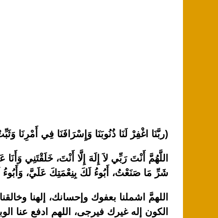
(ربَّنَا اغْفِرْ لَنَا ذُنُوبَنَا وَإِسْرَافَنَا فِي أَمْرِنَا وَثَ
اللَّهُمَّ أَنْتَ رَبِّي لاَ إِلَهَ إِلَّا أَنْتَ، خَلَقْتَنِي وَ
شَرِّ مَا صَنَعْتُ، أَبُوءُ لَكَ بِنِعْمَتِكَ عَلَيَّ، وَأَبُوءُ لَ
اللهمَّ اشملنا بعفوك وإحسانك، إلهنا وخال
الكون إله غيرك فيرجى، اللهم ادفع عنا الوباء