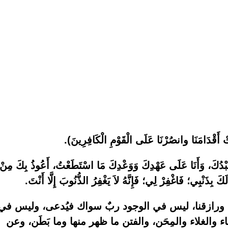
بِّتْ أَقْدَامَنَا وانصُرْنَا عَلَى الْقَوْمِ الْكَافِرِينَ).
أَنَا عَبْدُكَ، وَأَنَا عَلَى عَهْدِكَ وَوَعْدِكَ مَا اسْتَطَعْتُ، أَعُوذُ بِكَ مِنْ
كَ بِذَنْبِي؛ فَاغْفِرْ لِي؛ فَإِنَّهُ لاَ يَغْفِرُ الذُّنُوبَ إِلَّا أَنْتَ.
قنا ورازقنا، ليس في الوجود ربٌ سواك فيُدعى، وليس في
 والغلاء والمِحَن، والفتن ما ظهر منها وما بَطَن، وعن