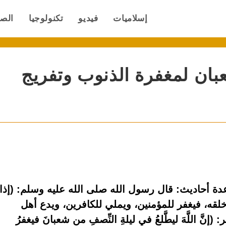
إسلاميات
فيديو
تكنولوجيا
الص
بان لمغفرة الذنوب وتفريج
ة أحاديث: قال رسول الله صلى الله عليه وسلم: (إذا
لقه، فيغفر للمؤمنين، ويملي للكافرين، ويدع أهل
 اللَّهَ ليطَّلعُ في ليلةِ النِّصفِ من شعبانَ فيغفرُ