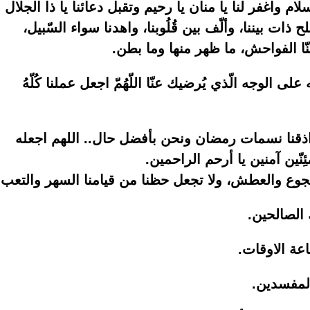
ام واغفر لنا يا منان يا رحيم وتقبل دعائنا يا ذا الجلال
ح ذات بيننا، وألّف بين قُلُوبنا، واهدنا سواء السّبيل،
نّا الفواحش، ما ظهر منها وما بطن.
على الوجه الّذي يُرضيك عنّا اللّهُمّ اجعل عملنا كُلّهُ
 واذقنا نسمات رمضان ونحن بأفضل حال.. اللهم اجعله
ّين آمنين يا أرحم الراحمين.
 الجوع والعطش، ولا تجعل حظنا من قيامنا السهر والتعب.
 الصالحين.
اعة الاوقات.
المفسدين.