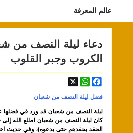
Ski
t
عالم المعرفة
conten
دعاء ليلة النصف من شع
الكروب وجبر القلوب
X
W
F
h
a
فضل ليلة النصف من شعبان
at
c
s
e
ليلة النصف من شعبان قد ورد في فضلها عد
A
b
كان ليلة النصف من شعبان اطلع الله إلى خ
p
o
الحقد بحقدهم حتى يدعوه)، وفي حديث اخر: (إنَّ