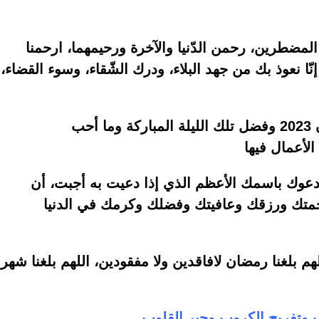
المضطرين، رحمن الدّنيا والآخرة ورحيمهما، ارحمنا
ّا نعوذ بك من جهد البلاء، ودرك الشّقاء، وسوء القضاء،
م ندعوك باسمك الأعظم الذي إذا دعيت به أجبت، أن
متك ورزقك وعافيتك وفضلك وكرمك في الدنيا
هم بلغنا رمضان لافاقدين ولا مفقودين، اللهم بلغنا شهر
 وتفريج الكروب وجبر القلوب